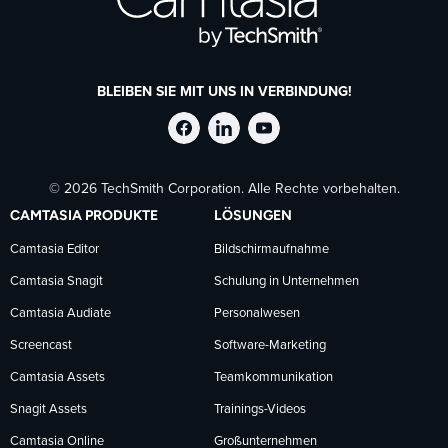
BLEIBEN SIE MIT UNS IN VERBINDUNG!
TechSmith
TechSmith
TechSmith
© 2026 TechSmith Corporation. Alle Rechte vorbehalten.
auf
auf
auf
CAMTASIA PRODUKTE
LÖSUNGEN
Facebook
LinkedIn
YouTube
Camtasia Editor
Bildschirmaufnahme
Camtasia Snagit
Schulung in Unternehmen
folgen
folgen
folgen
Camtasia Audiate
Personalwesen
Screencast
Software-Marketing
Camtasia Assets
Teamkommunikation
Snagit Assets
Trainings-Videos
Camtasia Online
Großunternehmen