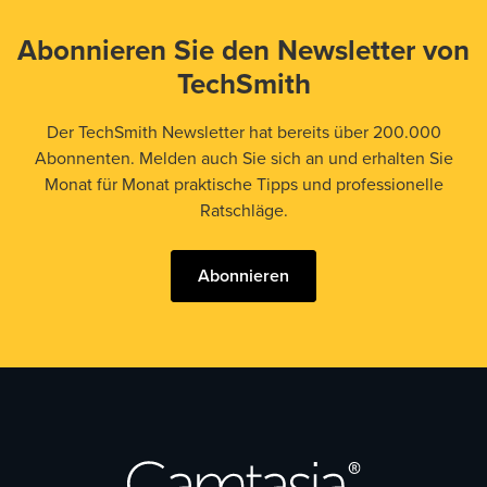
Abonnieren Sie den Newsletter von
TechSmith
Der TechSmith Newsletter hat bereits über 200.000
Abonnenten. Melden auch Sie sich an und erhalten Sie
Monat für Monat praktische Tipps und professionelle
Ratschläge.
Abonnieren