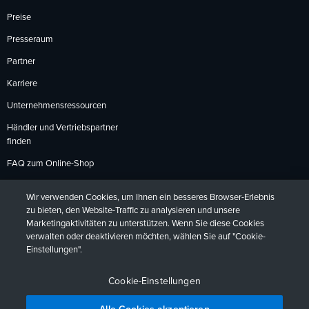
Preise
Presseraum
Partner
Karriere
Unternehmensressourcen
Händler und Vertriebspartner
finden
FAQ zum Online-Shop
Zahlungsmethoden
Wir verwenden Cookies, um Ihnen ein besseres Browser-Erlebnis
Rückgabebedingungen
zu bieten, den Website-Traffic zu analysieren und unsere
Marketingaktivitäten zu unterstützen. Wenn Sie diese Cookies
verwalten oder deaktivieren möchten, wählen Sie auf "Cookie-
Einstellungen".
Datenschutzrichtlinien
Barrierefreiheit
Kontakt
English
Deutsch
Français
Español
日本語
Português
Cookie-Einstellungen