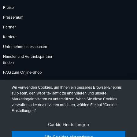
Preise
Presseraum
Partner
Karriere
Unternehmensressourcen
Händler und Vertriebspartner
finden
FAQ zum Online-Shop
Zahlungsmethoden
Wir verwenden Cookies, um Ihnen ein besseres Browser-Erlebnis
Rückgabebedingungen
zu bieten, den Website-Traffic zu analysieren und unsere
Marketingaktivitäten zu unterstützen. Wenn Sie diese Cookies
verwalten oder deaktivieren möchten, wählen Sie auf "Cookie-
Einstellungen".
Datenschutzrichtlinien
Barrierefreiheit
Kontakt
English
Deutsch
Français
Español
日本語
Português
Cookie-Einstellungen