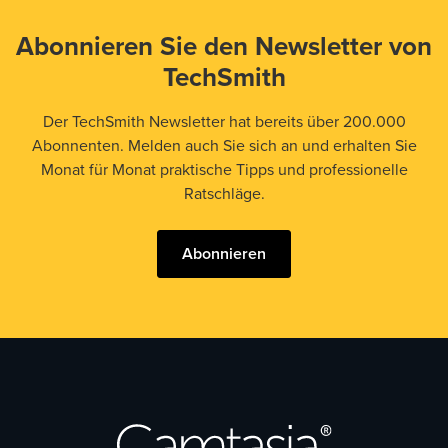
Abonnieren Sie den Newsletter von
TechSmith
Der TechSmith Newsletter hat bereits über 200.000
Abonnenten. Melden auch Sie sich an und erhalten Sie
Monat für Monat praktische Tipps und professionelle
Ratschläge.
Abonnieren