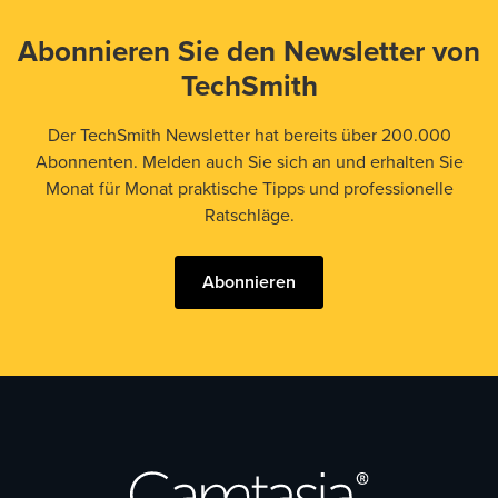
Abonnieren Sie den Newsletter von
TechSmith
Der TechSmith Newsletter hat bereits über 200.000
Abonnenten. Melden auch Sie sich an und erhalten Sie
Monat für Monat praktische Tipps und professionelle
Ratschläge.
Abonnieren