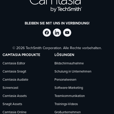
BLEIBEN SIE MIT UNS IN VERBINDUNG!
TechSmith
TechSmith
TechSmith
© 2026 TechSmith Corporation. Alle Rechte vorbehalten.
auf
auf
auf
CAMTASIA PRODUKTE
LÖSUNGEN
Facebook
LinkedIn
YouTube
Camtasia Editor
Bildschirmaufnahme
Camtasia Snagit
Schulung in Unternehmen
folgen
folgen
folgen
Camtasia Audiate
Personalwesen
Screencast
Software-Marketing
Camtasia Assets
Teamkommunikation
Snagit Assets
Trainings-Videos
Camtasia Online
Großunternehmen