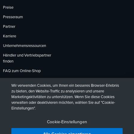
Preise
Presseraum
Partner
Karriere
Unternehmensressourcen
Händler und Vertriebspartner
finden
FAQ zum Online-Shop
Zahlungsmethoden
Wir verwenden Cookies, um Ihnen ein besseres Browser-Erlebnis
Rückgabebedingungen
zu bieten, den Website-Traffic zu analysieren und unsere
Marketingaktivitäten zu unterstützen. Wenn Sie diese Cookies
verwalten oder deaktivieren möchten, wählen Sie auf "Cookie-
Einstellungen".
Datenschutzrichtlinien
Barrierefreiheit
Kontakt
English
Deutsch
Français
Español
日本語
Português
Cookie-Einstellungen