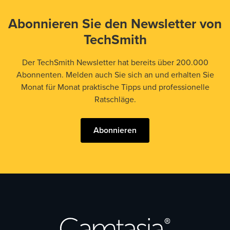
Abonnieren Sie den Newsletter von
TechSmith
Der TechSmith Newsletter hat bereits über 200.000
Abonnenten. Melden auch Sie sich an und erhalten Sie
Monat für Monat praktische Tipps und professionelle
Ratschläge.
Abonnieren