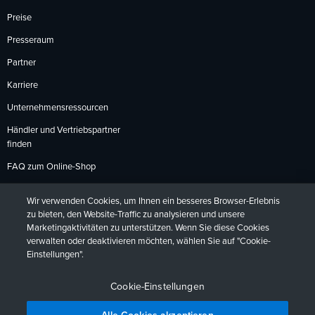
Preise
Presseraum
Partner
Karriere
Unternehmensressourcen
Händler und Vertriebspartner
finden
FAQ zum Online-Shop
Zahlungsmethoden
Wir verwenden Cookies, um Ihnen ein besseres Browser-Erlebnis
Rückgabebedingungen
zu bieten, den Website-Traffic zu analysieren und unsere
Marketingaktivitäten zu unterstützen. Wenn Sie diese Cookies
verwalten oder deaktivieren möchten, wählen Sie auf "Cookie-
Einstellungen".
Datenschutzrichtlinien
Barrierefreiheit
Kontakt
English
Deutsch
Français
Español
日本語
Português
Cookie-Einstellungen