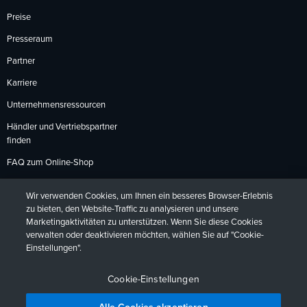
Preise
Presseraum
Partner
Karriere
Unternehmensressourcen
Händler und Vertriebspartner
finden
FAQ zum Online-Shop
Zahlungsmethoden
Wir verwenden Cookies, um Ihnen ein besseres Browser-Erlebnis
Rückgabebedingungen
zu bieten, den Website-Traffic zu analysieren und unsere
Marketingaktivitäten zu unterstützen. Wenn Sie diese Cookies
verwalten oder deaktivieren möchten, wählen Sie auf "Cookie-
Einstellungen".
Datenschutzrichtlinien
Barrierefreiheit
Kontakt
English
Deutsch
Français
Español
日本語
Português
Cookie-Einstellungen