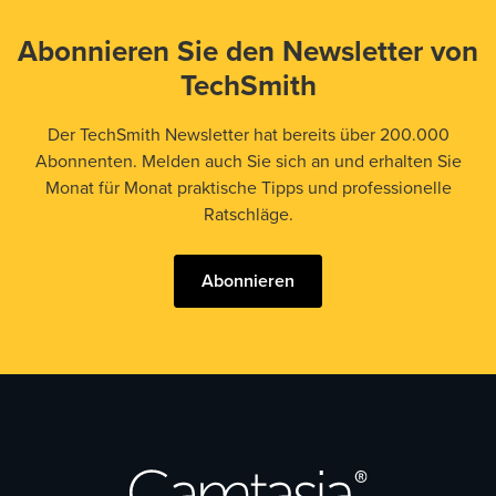
Abonnieren Sie den Newsletter von
TechSmith
Der TechSmith Newsletter hat bereits über 200.000
Abonnenten. Melden auch Sie sich an und erhalten Sie
Monat für Monat praktische Tipps und professionelle
Ratschläge.
Abonnieren