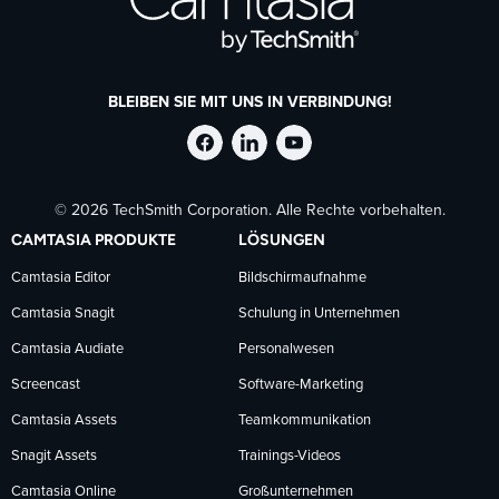
BLEIBEN SIE MIT UNS IN VERBINDUNG!
TechSmith
TechSmith
TechSmith
© 2026 TechSmith Corporation. Alle Rechte vorbehalten.
auf
auf
auf
CAMTASIA PRODUKTE
LÖSUNGEN
Facebook
LinkedIn
YouTube
Camtasia Editor
Bildschirmaufnahme
Camtasia Snagit
Schulung in Unternehmen
folgen
folgen
folgen
Camtasia Audiate
Personalwesen
Screencast
Software-Marketing
Camtasia Assets
Teamkommunikation
Snagit Assets
Trainings-Videos
Camtasia Online
Großunternehmen