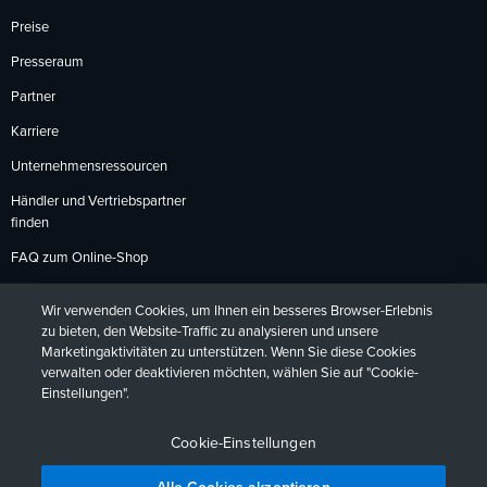
Preise
Presseraum
Partner
Karriere
Unternehmensressourcen
Händler und Vertriebspartner
finden
FAQ zum Online-Shop
Zahlungsmethoden
Wir verwenden Cookies, um Ihnen ein besseres Browser-Erlebnis
Rückgabebedingungen
zu bieten, den Website-Traffic zu analysieren und unsere
Marketingaktivitäten zu unterstützen. Wenn Sie diese Cookies
verwalten oder deaktivieren möchten, wählen Sie auf "Cookie-
Einstellungen".
Datenschutzrichtlinien
Barrierefreiheit
Kontakt
English
Deutsch
Français
Español
日本語
Português
Cookie-Einstellungen