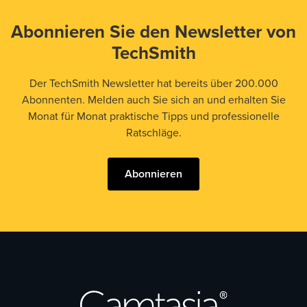
Abonnieren Sie den Newsletter von
TechSmith
Der TechSmith Newsletter hat bereits über 200.000
Abonnenten. Melden auch Sie sich an und erhalten Sie
Monat für Monat praktische Tipps und professionelle
Ratschläge.
Abonnieren