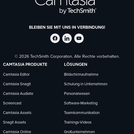
BLEIBEN SIE MIT UNS IN VERBINDUNG!
TechSmith
TechSmith
TechSmith
© 2026 TechSmith Corporation. Alle Rechte vorbehalten.
auf
auf
auf
CAMTASIA PRODUKTE
LÖSUNGEN
Facebook
LinkedIn
YouTube
Camtasia Editor
Bildschirmaufnahme
Camtasia Snagit
Schulung in Unternehmen
folgen
folgen
folgen
Camtasia Audiate
Personalwesen
Screencast
Software-Marketing
Camtasia Assets
Teamkommunikation
Snagit Assets
Trainings-Videos
Camtasia Online
Großunternehmen