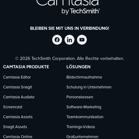
BLEIBEN SIE MIT UNS IN VERBINDUNG!
TechSmith
TechSmith
TechSmith
© 2026 TechSmith Corporation. Alle Rechte vorbehalten.
auf
auf
auf
CAMTASIA PRODUKTE
LÖSUNGEN
Facebook
LinkedIn
YouTube
Camtasia Editor
Bildschirmaufnahme
Camtasia Snagit
Schulung in Unternehmen
folgen
folgen
folgen
Camtasia Audiate
Personalwesen
Screencast
Software-Marketing
Camtasia Assets
Teamkommunikation
Snagit Assets
Trainings-Videos
Camtasia Online
Großunternehmen