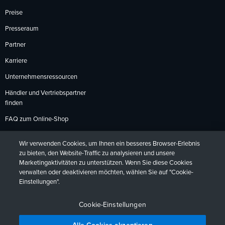
Preise
Presseraum
Partner
Karriere
Unternehmensressourcen
Händler und Vertriebspartner
finden
FAQ zum Online-Shop
Zahlungsmethoden
Wir verwenden Cookies, um Ihnen ein besseres Browser-Erlebnis
Rückgabebedingungen
zu bieten, den Website-Traffic zu analysieren und unsere
Marketingaktivitäten zu unterstützen. Wenn Sie diese Cookies
verwalten oder deaktivieren möchten, wählen Sie auf "Cookie-
Einstellungen".
Datenschutzrichtlinien
Barrierefreiheit
Kontakt
English
Deutsch
Français
Español
日本語
Português
Cookie-Einstellungen