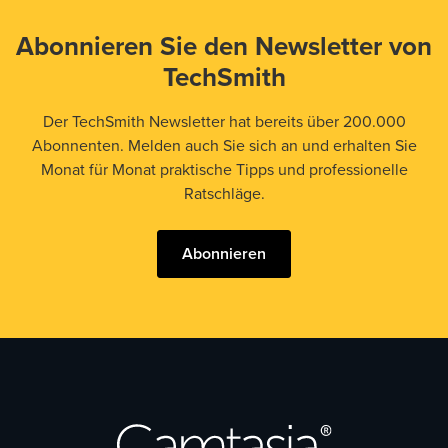
Abonnieren Sie den Newsletter von
TechSmith
Der TechSmith Newsletter hat bereits über 200.000
Abonnenten. Melden auch Sie sich an und erhalten Sie
Monat für Monat praktische Tipps und professionelle
Ratschläge.
Abonnieren