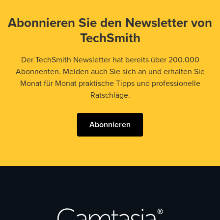
Abonnieren Sie den Newsletter von
TechSmith
Der TechSmith Newsletter hat bereits über 200.000
Abonnenten. Melden auch Sie sich an und erhalten Sie
Monat für Monat praktische Tipps und professionelle
Ratschläge.
Abonnieren