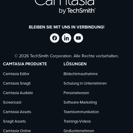
BLEIBEN SIE MIT UNS IN VERBINDUNG!
TechSmith
TechSmith
TechSmith
© 2026 TechSmith Corporation. Alle Rechte vorbehalten.
auf
auf
auf
CAMTASIA PRODUKTE
LÖSUNGEN
Facebook
LinkedIn
YouTube
Camtasia Editor
Bildschirmaufnahme
Camtasia Snagit
Schulung in Unternehmen
folgen
folgen
folgen
Camtasia Audiate
Personalwesen
Screencast
Software-Marketing
Camtasia Assets
Teamkommunikation
Snagit Assets
Trainings-Videos
Camtasia Online
Großunternehmen