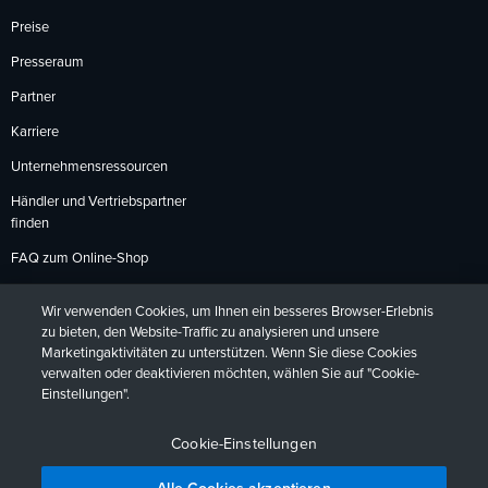
Preise
Presseraum
Partner
Karriere
Unternehmensressourcen
Händler und Vertriebspartner
finden
FAQ zum Online-Shop
Zahlungsmethoden
Wir verwenden Cookies, um Ihnen ein besseres Browser-Erlebnis
Rückgabebedingungen
zu bieten, den Website-Traffic zu analysieren und unsere
Marketingaktivitäten zu unterstützen. Wenn Sie diese Cookies
verwalten oder deaktivieren möchten, wählen Sie auf "Cookie-
Einstellungen".
Datenschutzrichtlinien
Barrierefreiheit
Kontakt
English
Deutsch
Français
Español
日本語
Português
Cookie-Einstellungen