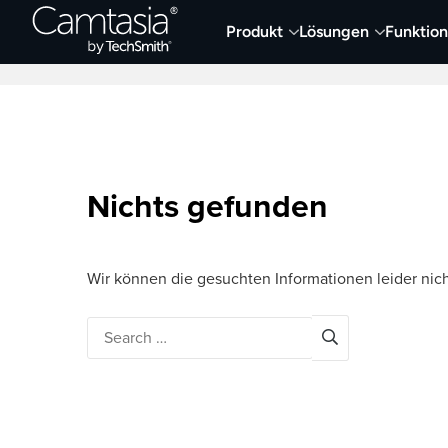
Direkt
Produkt
Lösungen
Funktio
zum
Neueste Artikel
Screen Capture und Auf
Inhalt
Nichts gefunden
Wir können die gesuchten Informationen leider nich
Search
for: