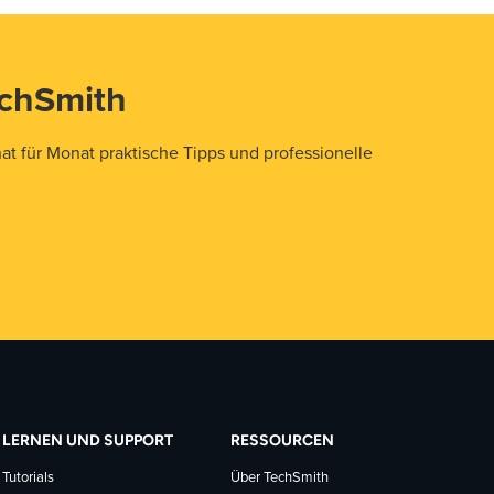
echSmith
t für Monat praktische Tipps und professionelle
LERNEN UND SUPPORT
RESSOURCEN
Tutorials
Über TechSmith