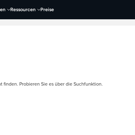
nen
Ressourcen
Preise
nehmen
Video
Visueller Content
Business
t finden. Probieren Sie es über die Suchfunktion.