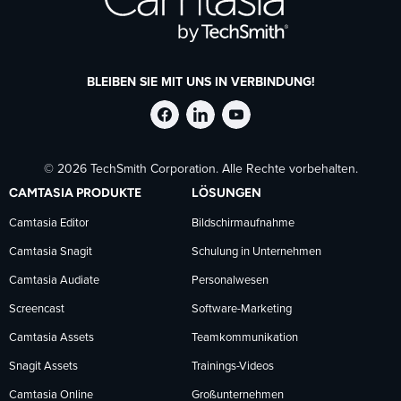
BLEIBEN SIE MIT UNS IN VERBINDUNG!
TechSmith
TechSmith
TechSmith
© 2026 TechSmith Corporation. Alle Rechte vorbehalten.
auf
auf
auf
CAMTASIA PRODUKTE
LÖSUNGEN
Facebook
LinkedIn
YouTube
Camtasia Editor
Bildschirmaufnahme
Camtasia Snagit
Schulung in Unternehmen
folgen
folgen
folgen
Camtasia Audiate
Personalwesen
Screencast
Software-Marketing
Camtasia Assets
Teamkommunikation
Snagit Assets
Trainings-Videos
Camtasia Online
Großunternehmen