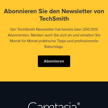
Abonnieren Sie den Newsletter von
TechSmith
Der TechSmith Newsletter hat bereits über 200.000
Abonnenten. Melden auch Sie sich an und erhalten Sie
Monat für Monat praktische Tipps und professionelle
Ratschläge.
Abonnieren