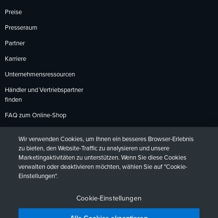
Preise
Presseraum
Partner
Karriere
Unternehmensressourcen
Händler und Vertriebspartner
finden
FAQ zum Online-Shop
Zahlungsmethoden
Wir verwenden Cookies, um Ihnen ein besseres Browser-Erlebnis
Rückgabebedingungen
zu bieten, den Website-Traffic zu analysieren und unsere
Marketingaktivitäten zu unterstützen. Wenn Sie diese Cookies
verwalten oder deaktivieren möchten, wählen Sie auf "Cookie-
Einstellungen".
Datenschutzrichtlinien
Barrierefreiheit
Kontakt
English
Deutsch
Français
Español
日本語
Português
Cookie-Einstellungen