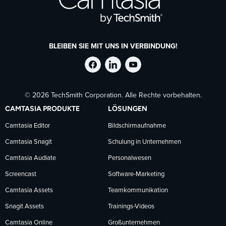
BLEIBEN SIE MIT UNS IN VERBINDUNG!
TechSmith
TechSmith
TechSmith
© 2026 TechSmith Corporation. Alle Rechte vorbehalten.
auf
auf
auf
CAMTASIA PRODUKTE
LÖSUNGEN
Facebook
LinkedIn
YouTube
Camtasia Editor
Bildschirmaufnahme
Camtasia Snagit
Schulung in Unternehmen
folgen
folgen
folgen
Camtasia Audiate
Personalwesen
Screencast
Software-Marketing
Camtasia Assets
Teamkommunikation
Snagit Assets
Trainings-Videos
Camtasia Online
Großunternehmen