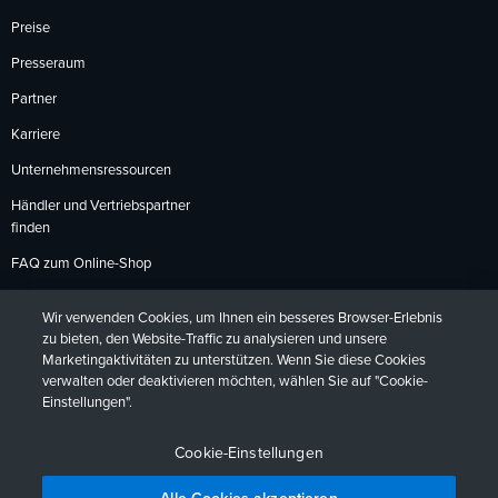
Preise
Presseraum
Partner
Karriere
Unternehmensressourcen
Händler und Vertriebspartner
finden
FAQ zum Online-Shop
Zahlungsmethoden
Wir verwenden Cookies, um Ihnen ein besseres Browser-Erlebnis
Rückgabebedingungen
zu bieten, den Website-Traffic zu analysieren und unsere
Marketingaktivitäten zu unterstützen. Wenn Sie diese Cookies
verwalten oder deaktivieren möchten, wählen Sie auf "Cookie-
Einstellungen".
Datenschutzrichtlinien
Barrierefreiheit
Kontakt
English
Deutsch
Français
Español
日本語
Português
Cookie-Einstellungen