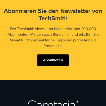
Abonnieren Sie den Newsletter von
TechSmith
Der TechSmith Newsletter hat bereits über 200.000
Abonnenten. Melden auch Sie sich an und erhalten Sie
Monat für Monat praktische Tipps und professionelle
Ratschläge.
Abonnieren