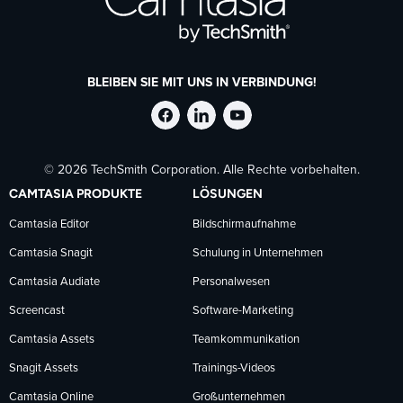
BLEIBEN SIE MIT UNS IN VERBINDUNG!
TechSmith
TechSmith
TechSmith
© 2026 TechSmith Corporation. Alle Rechte vorbehalten.
auf
auf
auf
CAMTASIA PRODUKTE
LÖSUNGEN
Facebook
LinkedIn
YouTube
Camtasia Editor
Bildschirmaufnahme
Camtasia Snagit
Schulung in Unternehmen
folgen
folgen
folgen
Camtasia Audiate
Personalwesen
Screencast
Software-Marketing
Camtasia Assets
Teamkommunikation
Snagit Assets
Trainings-Videos
Camtasia Online
Großunternehmen