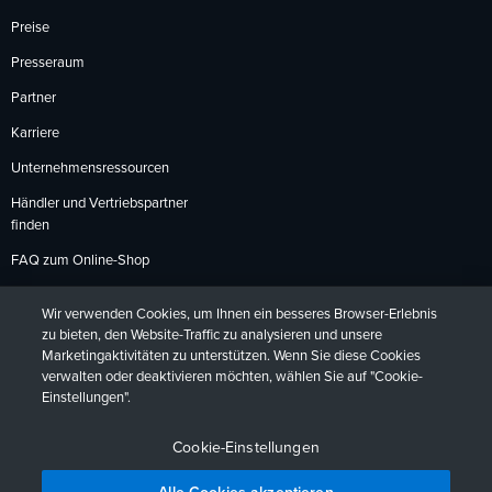
Preise
Presseraum
Partner
Karriere
Unternehmensressourcen
Händler und Vertriebspartner
finden
FAQ zum Online-Shop
Zahlungsmethoden
Wir verwenden Cookies, um Ihnen ein besseres Browser-Erlebnis
Rückgabebedingungen
zu bieten, den Website-Traffic zu analysieren und unsere
Marketingaktivitäten zu unterstützen. Wenn Sie diese Cookies
verwalten oder deaktivieren möchten, wählen Sie auf "Cookie-
Einstellungen".
Datenschutzrichtlinien
Barrierefreiheit
Kontakt
English
Deutsch
Français
Español
日本語
Português
Cookie-Einstellungen