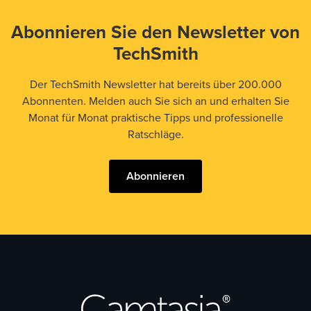
Abonnieren Sie den Newsletter von
TechSmith
Der TechSmith Newsletter hat bereits über 200.000
Abonnenten. Melden auch Sie sich an und erhalten Sie
Monat für Monat praktische Tipps und professionelle
Ratschläge.
Abonnieren