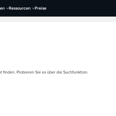
nen
Ressourcen
Preise
nehmen
Video
Visueller Content
Business
t finden. Probieren Sie es über die Suchfunktion.