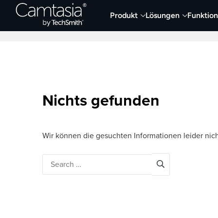
Direkt
Produkt
Lösungen
Funktio
zum
Neueste Artikel
Screen Capture und Auf
Inhalt
Nichts gefunden
Wir können die gesuchten Informationen leider nich
Search
for: