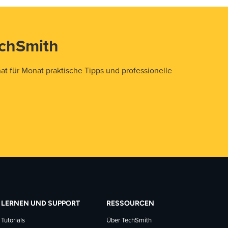
echSmith
t für Monat praktische Tipps und professionelle
LERNEN UND SUPPORT
RESSOURCEN
Tutorials
Über TechSmith