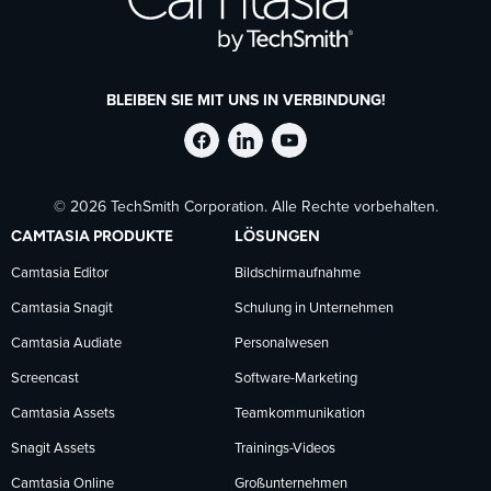
BLEIBEN SIE MIT UNS IN VERBINDUNG!
TechSmith
TechSmith
TechSmith
© 2026 TechSmith Corporation. Alle Rechte vorbehalten.
auf
auf
auf
CAMTASIA PRODUKTE
LÖSUNGEN
Facebook
LinkedIn
YouTube
Camtasia Editor
Bildschirmaufnahme
Camtasia Snagit
Schulung in Unternehmen
folgen
folgen
folgen
Camtasia Audiate
Personalwesen
Screencast
Software-Marketing
Camtasia Assets
Teamkommunikation
Snagit Assets
Trainings-Videos
Camtasia Online
Großunternehmen