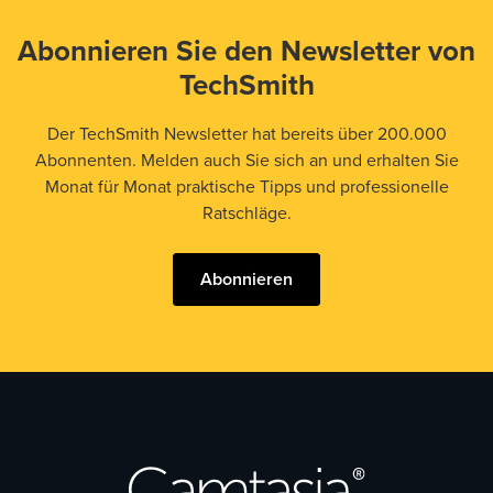
Abonnieren Sie den Newsletter von
TechSmith
Der TechSmith Newsletter hat bereits über 200.000
Abonnenten. Melden auch Sie sich an und erhalten Sie
Monat für Monat praktische Tipps und professionelle
Ratschläge.
Abonnieren