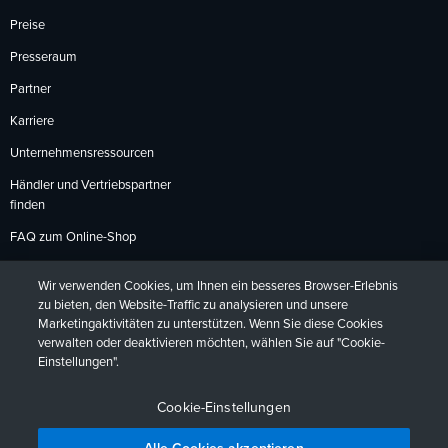
Preise
Presseraum
Partner
Karriere
Unternehmensressourcen
Händler und Vertriebspartner
finden
FAQ zum Online-Shop
Zahlungsmethoden
Wir verwenden Cookies, um Ihnen ein besseres Browser-Erlebnis
Rückgabebedingungen
zu bieten, den Website-Traffic zu analysieren und unsere
Marketingaktivitäten zu unterstützen. Wenn Sie diese Cookies
verwalten oder deaktivieren möchten, wählen Sie auf "Cookie-
Einstellungen".
Datenschutzrichtlinien
Barrierefreiheit
Kontakt
English
Deutsch
Français
Español
日本語
Português
Cookie-Einstellungen