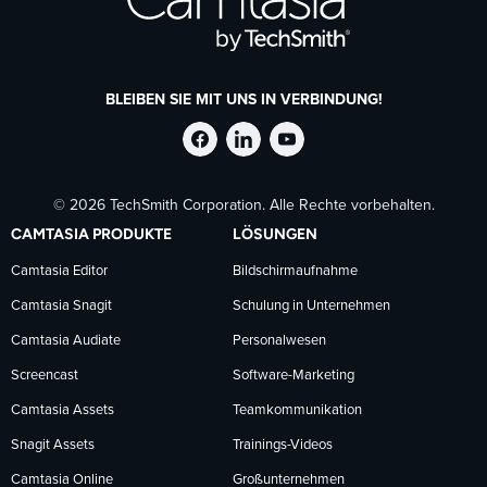
BLEIBEN SIE MIT UNS IN VERBINDUNG!
TechSmith
TechSmith
TechSmith
© 2026 TechSmith Corporation. Alle Rechte vorbehalten.
auf
auf
auf
CAMTASIA PRODUKTE
LÖSUNGEN
Facebook
LinkedIn
YouTube
Camtasia Editor
Bildschirmaufnahme
Camtasia Snagit
Schulung in Unternehmen
folgen
folgen
folgen
Camtasia Audiate
Personalwesen
Screencast
Software-Marketing
Camtasia Assets
Teamkommunikation
Snagit Assets
Trainings-Videos
Camtasia Online
Großunternehmen