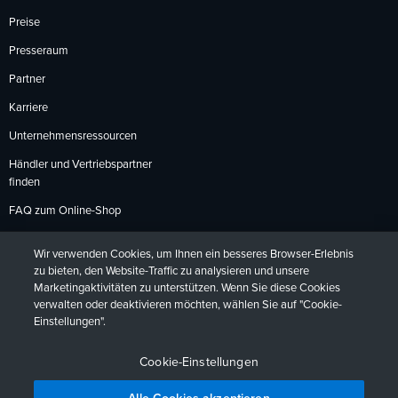
Preise
Presseraum
Partner
Karriere
Unternehmensressourcen
Händler und Vertriebspartner
finden
FAQ zum Online-Shop
Zahlungsmethoden
Wir verwenden Cookies, um Ihnen ein besseres Browser-Erlebnis
Rückgabebedingungen
zu bieten, den Website-Traffic zu analysieren und unsere
Marketingaktivitäten zu unterstützen. Wenn Sie diese Cookies
verwalten oder deaktivieren möchten, wählen Sie auf "Cookie-
Einstellungen".
Datenschutzrichtlinien
Barrierefreiheit
Kontakt
English
Deutsch
Français
Español
日本語
Português
Cookie-Einstellungen