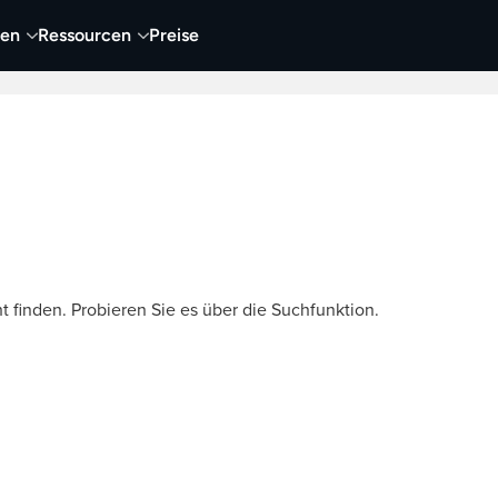
nen
Ressourcen
Preise
nehmen
Video
Visueller Content
Business
t finden. Probieren Sie es über die Suchfunktion.