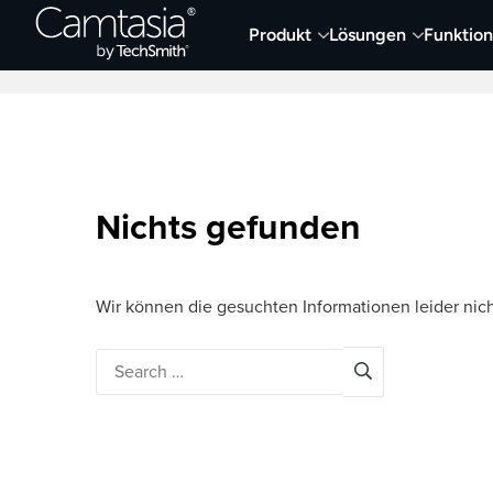
Direkt
Produkt
Lösungen
Funktio
zum
Neueste Artikel
Screen Capture und Auf
Inhalt
Nichts gefunden
Wir können die gesuchten Informationen leider nich
Search
for: