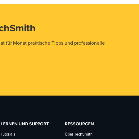
echSmith
t für Monat praktische Tipps und professionelle
LERNEN UND SUPPORT
RESSOURCEN
Tutorials
Über TechSmith