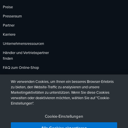
Preise
Presseraum
Partner
Karriere
Unternehmensressourcen
Händler und Vertriebspartner
finden
FAQ zum Online-Shop
Zahlungsmethoden
Wir verwenden Cookies, um Ihnen ein besseres Browser-Erlebnis
Rückgabebedingungen
zu bieten, den Website-Traffic zu analysieren und unsere
Marketingaktivitäten zu unterstützen. Wenn Sie diese Cookies
verwalten oder deaktivieren möchten, wählen Sie auf "Cookie-
Einstellungen".
Datenschutzrichtlinien
Barrierefreiheit
Kontakt
English
Deutsch
Français
Español
日本語
Português
Cookie-Einstellungen