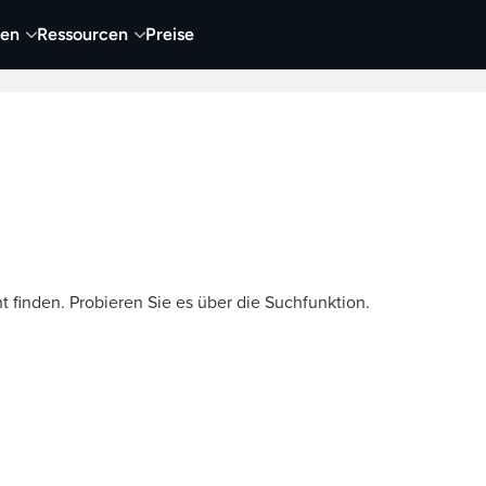
nen
Ressourcen
Preise
nehmen
Video
Visueller Content
Business
t finden. Probieren Sie es über die Suchfunktion.