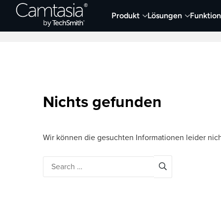
Direkt
Produkt
Lösungen
Funktio
zum
Neueste Artikel
Screen Capture und Auf
Inhalt
Nichts gefunden
Wir können die gesuchten Informationen leider nich
Search
for: