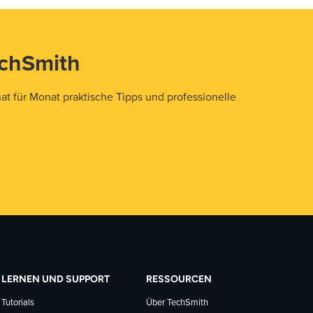
echSmith
t für Monat praktische Tipps und professionelle
LERNEN UND SUPPORT
RESSOURCEN
Tutorials
Über TechSmith