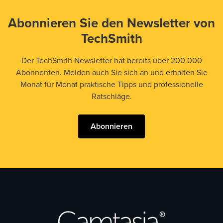
Abonnieren Sie den Newsletter von
TechSmith
Der TechSmith Newsletter hat bereits über 200.000
Abonnenten. Melden auch Sie sich an und erhalten Sie
Monat für Monat praktische Tipps und professionelle
Ratschläge.
Abonnieren