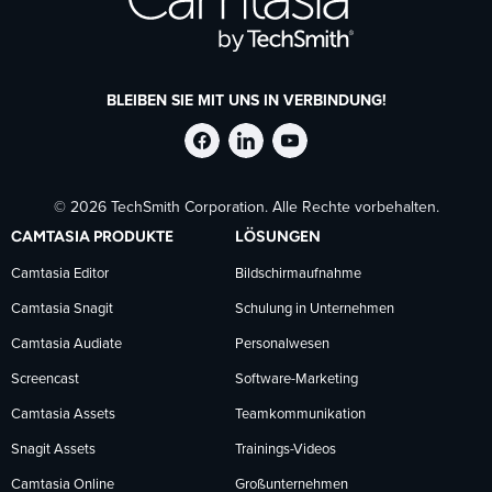
BLEIBEN SIE MIT UNS IN VERBINDUNG!
TechSmith
TechSmith
TechSmith
© 2026 TechSmith Corporation. Alle Rechte vorbehalten.
auf
auf
auf
CAMTASIA PRODUKTE
LÖSUNGEN
Facebook
LinkedIn
YouTube
Camtasia Editor
Bildschirmaufnahme
Camtasia Snagit
Schulung in Unternehmen
folgen
folgen
folgen
Camtasia Audiate
Personalwesen
Screencast
Software-Marketing
Camtasia Assets
Teamkommunikation
Snagit Assets
Trainings-Videos
Camtasia Online
Großunternehmen