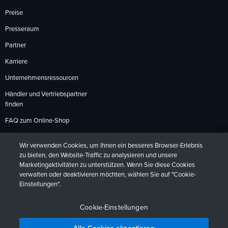
Preise
Presseraum
Partner
Karriere
Unternehmensressourcen
Händler und Vertriebspartner
finden
FAQ zum Online-Shop
Zahlungsmethoden
Wir verwenden Cookies, um Ihnen ein besseres Browser-Erlebnis
Rückgabebedingungen
zu bieten, den Website-Traffic zu analysieren und unsere
Marketingaktivitäten zu unterstützen. Wenn Sie diese Cookies
verwalten oder deaktivieren möchten, wählen Sie auf "Cookie-
Einstellungen".
Datenschutzrichtlinien
Barrierefreiheit
Kontakt
English
Deutsch
Français
Español
日本語
Português
Cookie-Einstellungen