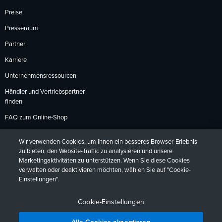
Preise
Presseraum
Partner
Karriere
Unternehmensressourcen
Händler und Vertriebspartner
finden
FAQ zum Online-Shop
Zahlungsmethoden
Wir verwenden Cookies, um Ihnen ein besseres Browser-Erlebnis
Rückgabebedingungen
zu bieten, den Website-Traffic zu analysieren und unsere
Marketingaktivitäten zu unterstützen. Wenn Sie diese Cookies
verwalten oder deaktivieren möchten, wählen Sie auf "Cookie-
Einstellungen".
Datenschutzrichtlinien
Barrierefreiheit
Kontakt
English
Deutsch
Français
Español
日本語
Português
Cookie-Einstellungen