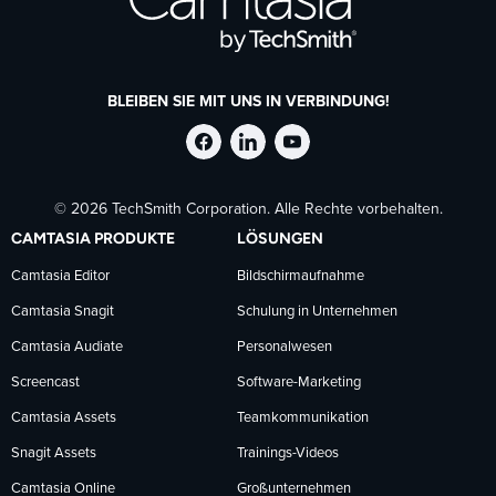
BLEIBEN SIE MIT UNS IN VERBINDUNG!
TechSmith
TechSmith
TechSmith
© 2026 TechSmith Corporation. Alle Rechte vorbehalten.
auf
auf
auf
CAMTASIA PRODUKTE
LÖSUNGEN
Facebook
LinkedIn
YouTube
Camtasia Editor
Bildschirmaufnahme
Camtasia Snagit
Schulung in Unternehmen
folgen
folgen
folgen
Camtasia Audiate
Personalwesen
Screencast
Software-Marketing
Camtasia Assets
Teamkommunikation
Snagit Assets
Trainings-Videos
Camtasia Online
Großunternehmen