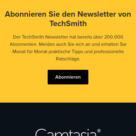
Abonnieren Sie den Newsletter von
TechSmith
Der TechSmith Newsletter hat bereits über 200.000
Abonnenten. Melden auch Sie sich an und erhalten Sie
Monat für Monat praktische Tipps und professionelle
Ratschläge.
Abonnieren