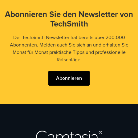
Abonnieren Sie den Newsletter von
TechSmith
Der TechSmith Newsletter hat bereits über 200.000
Abonnenten. Melden auch Sie sich an und erhalten Sie
Monat für Monat praktische Tipps und professionelle
Ratschläge.
Abonnieren