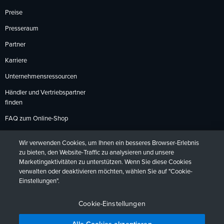
Preise
Presseraum
Partner
Karriere
Unternehmensressourcen
Händler und Vertriebspartner
finden
FAQ zum Online-Shop
Zahlungsmethoden
Wir verwenden Cookies, um Ihnen ein besseres Browser-Erlebnis
Rückgabebedingungen
zu bieten, den Website-Traffic zu analysieren und unsere
Marketingaktivitäten zu unterstützen. Wenn Sie diese Cookies
verwalten oder deaktivieren möchten, wählen Sie auf "Cookie-
Einstellungen".
Datenschutzrichtlinien
Barrierefreiheit
Kontakt
English
Deutsch
Français
Español
日本語
Português
Cookie-Einstellungen