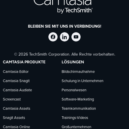
BLEIBEN SIE MIT UNS IN VERBINDUNG!
TechSmith
TechSmith
TechSmith
© 2026 TechSmith Corporation. Alle Rechte vorbehalten.
auf
auf
auf
CAMTASIA PRODUKTE
LÖSUNGEN
Facebook
LinkedIn
YouTube
Camtasia Editor
Bildschirmaufnahme
Camtasia Snagit
Schulung in Unternehmen
folgen
folgen
folgen
Camtasia Audiate
Personalwesen
Screencast
Software-Marketing
Camtasia Assets
Teamkommunikation
Snagit Assets
Trainings-Videos
Camtasia Online
Großunternehmen