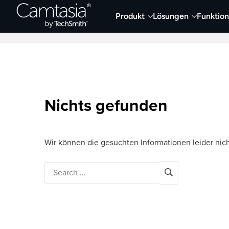
Direkt
Produkt
Lösungen
Funktio
zum
Neueste Artikel
Screen Capture und Auf
Inhalt
Nichts gefunden
Wir können die gesuchten Informationen leider nich
Search
for: