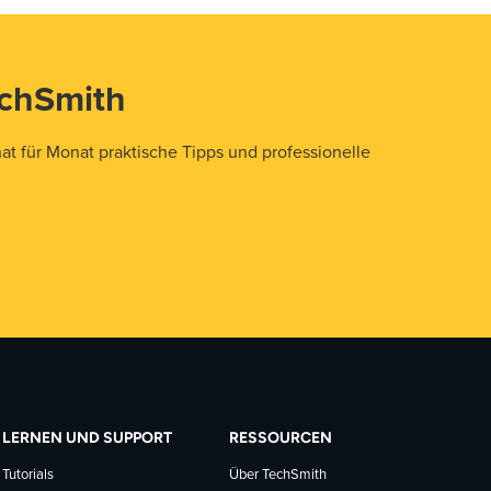
echSmith
t für Monat praktische Tipps und professionelle
LERNEN UND SUPPORT
RESSOURCEN
Tutorials
Über TechSmith