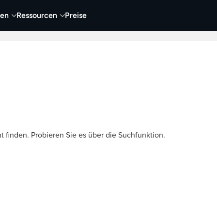
nen
Ressourcen
Preise
nehmen
Video
Visueller Content
Business
t finden. Probieren Sie es über die Suchfunktion.