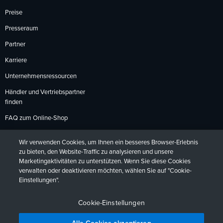
Preise
Presseraum
Partner
Karriere
Unternehmensressourcen
Händler und Vertriebspartner
finden
FAQ zum Online-Shop
Zahlungsmethoden
Wir verwenden Cookies, um Ihnen ein besseres Browser-Erlebnis
Rückgabebedingungen
zu bieten, den Website-Traffic zu analysieren und unsere
Marketingaktivitäten zu unterstützen. Wenn Sie diese Cookies
verwalten oder deaktivieren möchten, wählen Sie auf "Cookie-
Einstellungen".
Datenschutzrichtlinien
Barrierefreiheit
Kontakt
English
Deutsch
Français
Español
日本語
Português
Cookie-Einstellungen