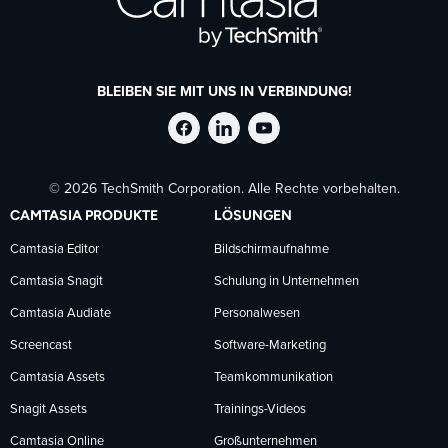
BLEIBEN SIE MIT UNS IN VERBINDUNG!
TechSmith
TechSmith
TechSmith
© 2026 TechSmith Corporation. Alle Rechte vorbehalten.
auf
auf
auf
CAMTASIA PRODUKTE
LÖSUNGEN
Facebook
LinkedIn
YouTube
Camtasia Editor
Bildschirmaufnahme
Camtasia Snagit
Schulung in Unternehmen
folgen
folgen
folgen
Camtasia Audiate
Personalwesen
Screencast
Software-Marketing
Camtasia Assets
Teamkommunikation
Snagit Assets
Trainings-Videos
Camtasia Online
Großunternehmen