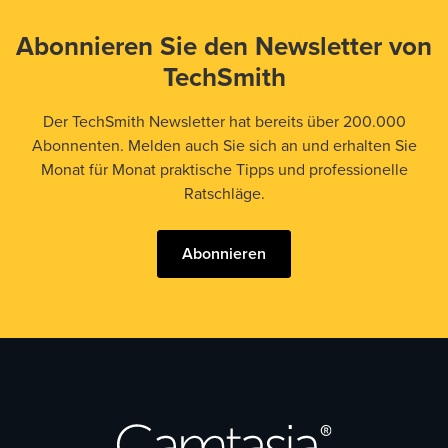
Abonnieren Sie den Newsletter von
TechSmith
Der TechSmith Newsletter hat bereits über 200.000
Abonnenten. Melden auch Sie sich an und erhalten Sie
Monat für Monat praktische Tipps und professionelle
Ratschläge.
Abonnieren