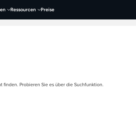
nen
Ressourcen
Preise
nehmen
Video
Visueller Content
Business
t finden. Probieren Sie es über die Suchfunktion.