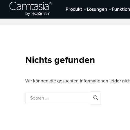
Direkt
Produkt
Lösungen
Funktio
zum
Neueste Artikel
Screen Capture und Auf
Inhalt
Nichts gefunden
Wir können die gesuchten Informationen leider nich
Search
for: