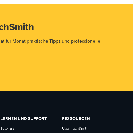
echSmith
t für Monat praktische Tipps und professionelle
LERNEN UND SUPPORT
RESSOURCEN
Tutorials
Über TechSmith