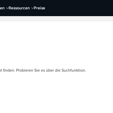
nen
Ressourcen
Preise
nehmen
Video
Visueller Content
Business
t finden. Probieren Sie es über die Suchfunktion.