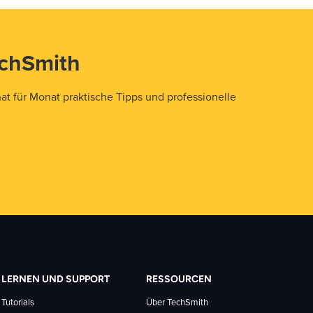
echSmith
t für Monat praktische Tipps und professionelle
LERNEN UND SUPPORT
RESSOURCEN
Tutorials
Über TechSmith