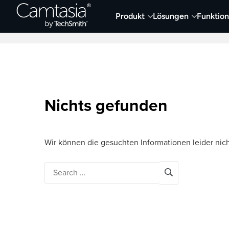
Direkt
Produkt
Lösungen
Funktio
zum
Neueste Artikel
Screen Capture und Auf
Inhalt
Nichts gefunden
Wir können die gesuchten Informationen leider nich
Search
for: