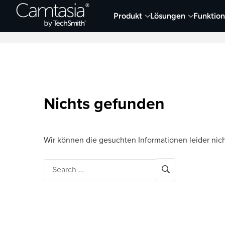
Direkt
Produkt
Lösungen
Funktio
zum
Neueste Artikel
Screen Capture und Auf
Inhalt
Nichts gefunden
Wir können die gesuchten Informationen leider nich
Search
for: