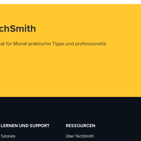
echSmith
t für Monat praktische Tipps und professionelle
LERNEN UND SUPPORT
RESSOURCEN
Tutorials
Über TechSmith