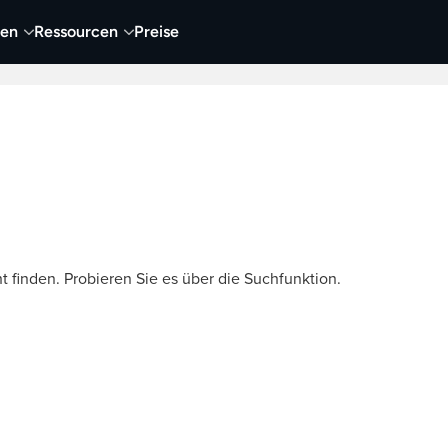
nen
Ressourcen
Preise
nehmen
Video
Visueller Content
Business
t finden. Probieren Sie es über die Suchfunktion.