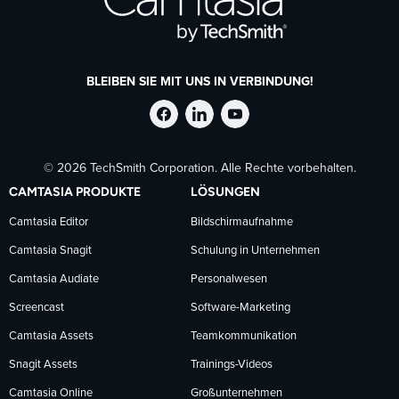
BLEIBEN SIE MIT UNS IN VERBINDUNG!
TechSmith
TechSmith
TechSmith
© 2026 TechSmith Corporation. Alle Rechte vorbehalten.
auf
auf
auf
CAMTASIA PRODUKTE
LÖSUNGEN
Facebook
LinkedIn
YouTube
Camtasia Editor
Bildschirmaufnahme
Camtasia Snagit
Schulung in Unternehmen
folgen
folgen
folgen
Camtasia Audiate
Personalwesen
Screencast
Software-Marketing
Camtasia Assets
Teamkommunikation
Snagit Assets
Trainings-Videos
Camtasia Online
Großunternehmen