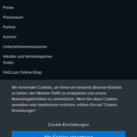
Preise
Presseraum
Partner
Karriere
Unternehmensressourcen
Händler und Vertriebspartner
finden
FAQ zum Online-Shop
Zahlungsmethoden
Wir verwenden Cookies, um Ihnen ein besseres Browser-Erlebnis
Rückgabebedingungen
zu bieten, den Website-Traffic zu analysieren und unsere
Marketingaktivitäten zu unterstützen. Wenn Sie diese Cookies
verwalten oder deaktivieren möchten, wählen Sie auf "Cookie-
Einstellungen".
Datenschutzrichtlinien
Barrierefreiheit
Kontakt
English
Deutsch
Français
Español
日本語
Português
Cookie-Einstellungen