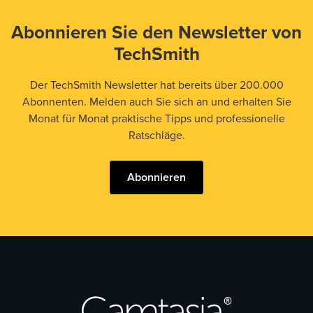
Abonnieren Sie den Newsletter von
TechSmith
Der TechSmith Newsletter hat bereits über 200.000
Abonnenten. Melden auch Sie sich an und erhalten Sie
Monat für Monat praktische Tipps und professionelle
Ratschläge.
Abonnieren