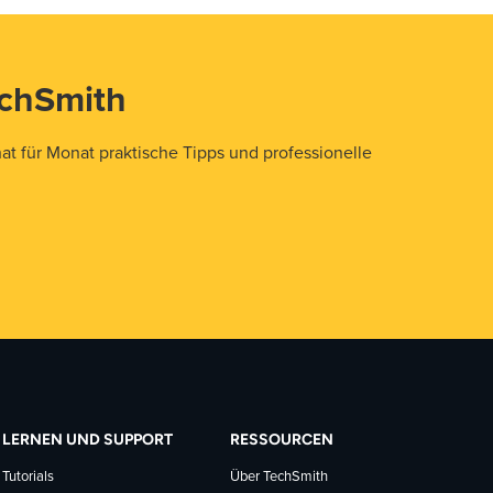
echSmith
t für Monat praktische Tipps und professionelle
LERNEN UND SUPPORT
RESSOURCEN
Tutorials
Über TechSmith