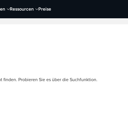
nen
Ressourcen
Preise
nehmen
Video
Visueller Content
Business
t finden. Probieren Sie es über die Suchfunktion.