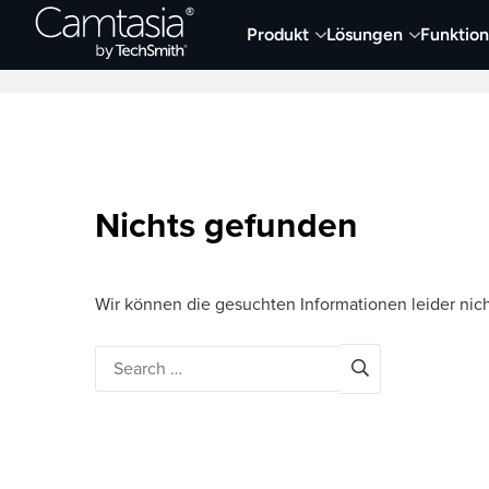
Direkt
Produkt
Lösungen
Funktio
zum
Neueste Artikel
Screen Capture und Auf
Inhalt
Nichts gefunden
Wir können die gesuchten Informationen leider nich
Search
for: