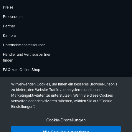
Preise
Presseraum
Partner
Karriere
Unternehmensressourcen
Händler und Vertriebspartner
finden
FAQ zum Online-Shop
Zahlungsmethoden
Wir verwenden Cookies, um Ihnen ein besseres Browser-Erlebnis
Rückgabebedingungen
zu bieten, den Website-Traffic zu analysieren und unsere
Marketingaktivitäten zu unterstützen. Wenn Sie diese Cookies
verwalten oder deaktivieren möchten, wählen Sie auf "Cookie-
Einstellungen".
Datenschutzrichtlinien
Barrierefreiheit
Kontakt
English
Deutsch
Français
Español
日本語
Português
Cookie-Einstellungen