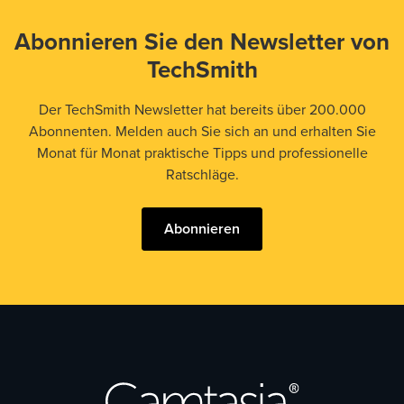
Abonnieren Sie den Newsletter von
TechSmith
Der TechSmith Newsletter hat bereits über 200.000
Abonnenten. Melden auch Sie sich an und erhalten Sie
Monat für Monat praktische Tipps und professionelle
Ratschläge.
Abonnieren