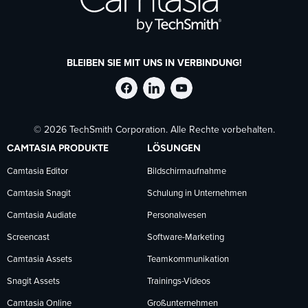
BLEIBEN SIE MIT UNS IN VERBINDUNG!
TechSmith
TechSmith
TechSmith
© 2026 TechSmith Corporation. Alle Rechte vorbehalten.
auf
auf
auf
CAMTASIA PRODUKTE
LÖSUNGEN
Facebook
LinkedIn
YouTube
Camtasia Editor
Bildschirmaufnahme
Camtasia Snagit
Schulung in Unternehmen
folgen
folgen
folgen
Camtasia Audiate
Personalwesen
Screencast
Software-Marketing
Camtasia Assets
Teamkommunikation
Snagit Assets
Trainings-Videos
Camtasia Online
Großunternehmen