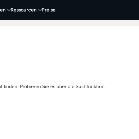
nen
Ressourcen
Preise
nehmen
Video
Visueller Content
Business
t finden. Probieren Sie es über die Suchfunktion.