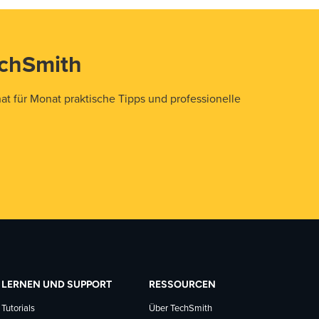
echSmith
t für Monat praktische Tipps und professionelle
LERNEN UND SUPPORT
RESSOURCEN
Tutorials
Über TechSmith