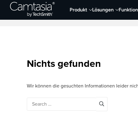
Direkt
Produkt
Lösungen
Funktio
zum
Neueste Artikel
Screen Capture und Auf
Inhalt
Nichts gefunden
Wir können die gesuchten Informationen leider nich
Search
for: