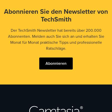
Abonnieren Sie den Newsletter von
TechSmith
Der TechSmith Newsletter hat bereits über 200.000
Abonnenten. Melden auch Sie sich an und erhalten Sie
Monat für Monat praktische Tipps und professionelle
Ratschläge.
Abonnieren