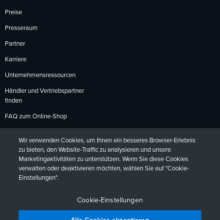
Preise
Presseraum
Partner
Karriere
Unternehmensressourcen
Händler und Vertriebspartner
finden
FAQ zum Online-Shop
Zahlungsmethoden
Wir verwenden Cookies, um Ihnen ein besseres Browser-Erlebnis
Rückgabebedingungen
zu bieten, den Website-Traffic zu analysieren und unsere
Marketingaktivitäten zu unterstützen. Wenn Sie diese Cookies
verwalten oder deaktivieren möchten, wählen Sie auf "Cookie-
Einstellungen".
Datenschutzrichtlinien
Barrierefreiheit
Kontakt
English
Deutsch
Français
Español
日本語
Português
Cookie-Einstellungen