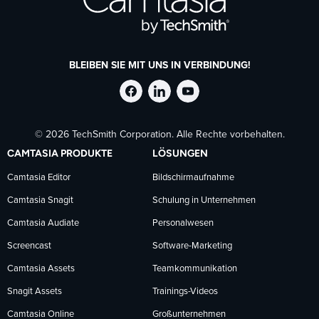
BLEIBEN SIE MIT UNS IN VERBINDUNG!
TechSmith
TechSmith
TechSmith
© 2026 TechSmith Corporation. Alle Rechte vorbehalten.
auf
auf
auf
CAMTASIA PRODUKTE
LÖSUNGEN
Facebook
LinkedIn
YouTube
Camtasia Editor
Bildschirmaufnahme
Camtasia Snagit
Schulung in Unternehmen
folgen
folgen
folgen
Camtasia Audiate
Personalwesen
Screencast
Software-Marketing
Camtasia Assets
Teamkommunikation
Snagit Assets
Trainings-Videos
Camtasia Online
Großunternehmen