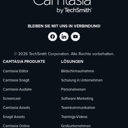
BLEIBEN SIE MIT UNS IN VERBINDUNG!
TechSmith
TechSmith
TechSmith
© 2026 TechSmith Corporation. Alle Rechte vorbehalten.
auf
auf
auf
CAMTASIA PRODUKTE
LÖSUNGEN
Facebook
LinkedIn
YouTube
Camtasia Editor
Bildschirmaufnahme
Camtasia Snagit
Schulung in Unternehmen
folgen
folgen
folgen
Camtasia Audiate
Personalwesen
Screencast
Software-Marketing
Camtasia Assets
Teamkommunikation
Snagit Assets
Trainings-Videos
Camtasia Online
Großunternehmen