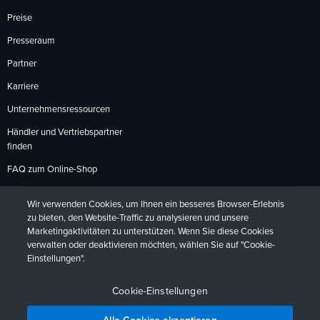
Preise
Presseraum
Partner
Karriere
Unternehmensressourcen
Händler und Vertriebspartner
finden
FAQ zum Online-Shop
Zahlungsmethoden
Wir verwenden Cookies, um Ihnen ein besseres Browser-Erlebnis
Rückgabebedingungen
zu bieten, den Website-Traffic zu analysieren und unsere
Marketingaktivitäten zu unterstützen. Wenn Sie diese Cookies
verwalten oder deaktivieren möchten, wählen Sie auf "Cookie-
Einstellungen".
Datenschutzrichtlinien
Barrierefreiheit
Kontakt
English
Deutsch
Français
Español
日本語
Português
Cookie-Einstellungen