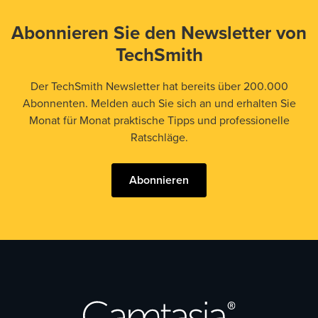
Abonnieren Sie den Newsletter von
TechSmith
Der TechSmith Newsletter hat bereits über 200.000
Abonnenten. Melden auch Sie sich an und erhalten Sie
Monat für Monat praktische Tipps und professionelle
Ratschläge.
Abonnieren