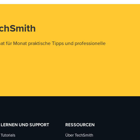
echSmith
t für Monat praktische Tipps und professionelle
LERNEN UND SUPPORT
RESSOURCEN
Tutorials
Über TechSmith