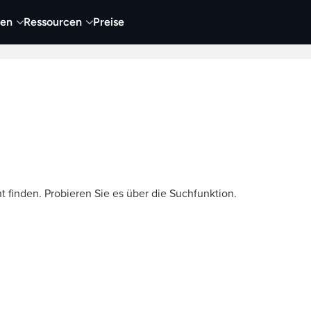
nen
Ressourcen
Preise
nehmen
Video
Visueller Content
Business
t finden. Probieren Sie es über die Suchfunktion.