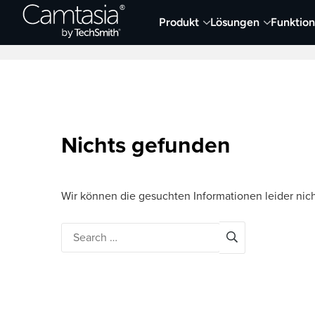
Direkt
Produkt
Lösungen
Funktio
zum
Neueste Artikel
Screen Capture und Auf
Inhalt
Nichts gefunden
Wir können die gesuchten Informationen leider nich
Search
for: