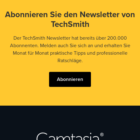
Abonnieren Sie den Newsletter von
TechSmith
Der TechSmith Newsletter hat bereits über 200.000
Abonnenten. Melden auch Sie sich an und erhalten Sie
Monat für Monat praktische Tipps und professionelle
Ratschläge.
Abonnieren