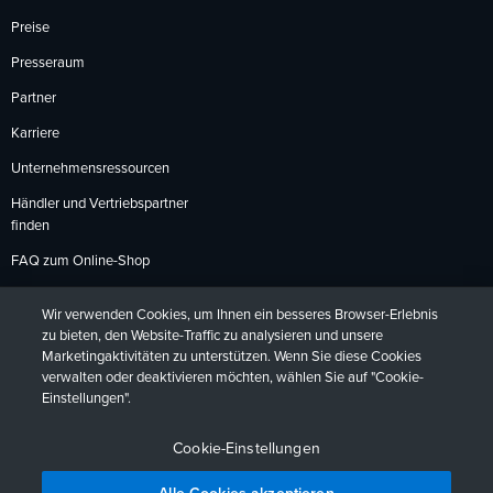
Preise
Presseraum
Partner
Karriere
Unternehmensressourcen
Händler und Vertriebspartner
finden
FAQ zum Online-Shop
Zahlungsmethoden
Wir verwenden Cookies, um Ihnen ein besseres Browser-Erlebnis
Rückgabebedingungen
zu bieten, den Website-Traffic zu analysieren und unsere
Marketingaktivitäten zu unterstützen. Wenn Sie diese Cookies
verwalten oder deaktivieren möchten, wählen Sie auf "Cookie-
Einstellungen".
Datenschutzrichtlinien
Barrierefreiheit
Kontakt
English
Deutsch
Français
Español
日本語
Português
Cookie-Einstellungen