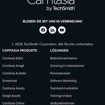
BLEIBEN SIE MIT UNS IN VERBINDUNG!
TechSmith
TechSmith
TechSmith
© 2026 TechSmith Corporation. Alle Rechte vorbehalten.
auf
auf
auf
CAMTASIA PRODUKTE
LÖSUNGEN
Facebook
LinkedIn
YouTube
Camtasia Editor
Bildschirmaufnahme
Camtasia Snagit
Schulung in Unternehmen
folgen
folgen
folgen
Camtasia Audiate
Personalwesen
Screencast
Software-Marketing
Camtasia Assets
Teamkommunikation
Snagit Assets
Trainings-Videos
Camtasia Online
Großunternehmen