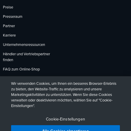
Preise
Presseraum
Partner
Karriere
Unternehmensressourcen
Händler und Vertriebspartner
finden
FAQ zum Online-Shop
Zahlungsmethoden
Wir verwenden Cookies, um Ihnen ein besseres Browser-Erlebnis
Rückgabebedingungen
zu bieten, den Website-Traffic zu analysieren und unsere
Marketingaktivitäten zu unterstützen. Wenn Sie diese Cookies
verwalten oder deaktivieren möchten, wählen Sie auf "Cookie-
Einstellungen".
Datenschutzrichtlinien
Barrierefreiheit
Kontakt
English
Deutsch
Français
Español
日本語
Português
Cookie-Einstellungen