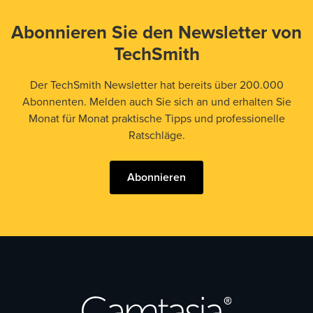
Abonnieren Sie den Newsletter von
TechSmith
Der TechSmith Newsletter hat bereits über 200.000
Abonnenten. Melden auch Sie sich an und erhalten Sie
Monat für Monat praktische Tipps und professionelle
Ratschläge.
Abonnieren