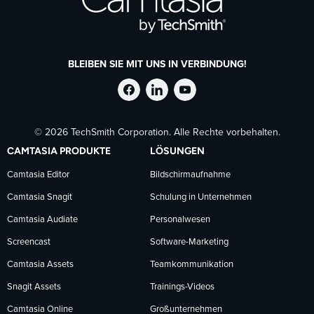
BLEIBEN SIE MIT UNS IN VERBINDUNG!
TechSmith
TechSmith
TechSmith
© 2026 TechSmith Corporation. Alle Rechte vorbehalten.
auf
auf
auf
CAMTASIA PRODUKTE
LÖSUNGEN
Facebook
LinkedIn
YouTube
Camtasia Editor
Bildschirmaufnahme
Camtasia Snagit
Schulung in Unternehmen
folgen
folgen
folgen
Camtasia Audiate
Personalwesen
Screencast
Software-Marketing
Camtasia Assets
Teamkommunikation
Snagit Assets
Trainings-Videos
Camtasia Online
Großunternehmen