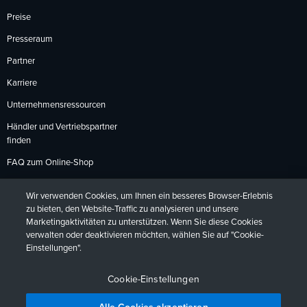
Preise
Presseraum
Partner
Karriere
Unternehmensressourcen
Händler und Vertriebspartner
finden
FAQ zum Online-Shop
Zahlungsmethoden
Wir verwenden Cookies, um Ihnen ein besseres Browser-Erlebnis
Rückgabebedingungen
zu bieten, den Website-Traffic zu analysieren und unsere
Marketingaktivitäten zu unterstützen. Wenn Sie diese Cookies
verwalten oder deaktivieren möchten, wählen Sie auf "Cookie-
Einstellungen".
Datenschutzrichtlinien
Barrierefreiheit
Kontakt
English
Deutsch
Français
Español
日本語
Português
Cookie-Einstellungen