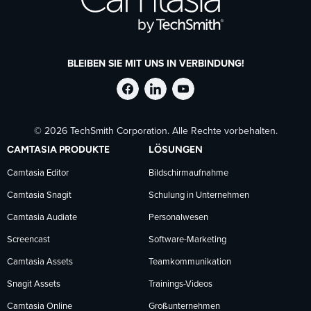
BLEIBEN SIE MIT UNS IN VERBINDUNG!
TechSmith
TechSmith
TechSmith
© 2026 TechSmith Corporation. Alle Rechte vorbehalten.
auf
auf
auf
CAMTASIA PRODUKTE
LÖSUNGEN
Facebook
LinkedIn
YouTube
Camtasia Editor
Bildschirmaufnahme
Camtasia Snagit
Schulung in Unternehmen
folgen
folgen
folgen
Camtasia Audiate
Personalwesen
Screencast
Software-Marketing
Camtasia Assets
Teamkommunikation
Snagit Assets
Trainings-Videos
Camtasia Online
Großunternehmen