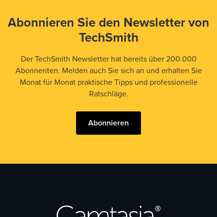
Abonnieren Sie den Newsletter von
TechSmith
Der TechSmith Newsletter hat bereits über 200.000
Abonnenten. Melden auch Sie sich an und erhalten Sie
Monat für Monat praktische Tipps und professionelle
Ratschläge.
Abonnieren