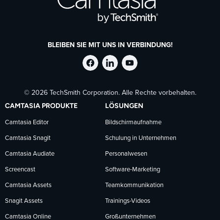
BLEIBEN SIE MIT UNS IN VERBINDUNG!
TechSmith
TechSmith
TechSmith
© 2026 TechSmith Corporation. Alle Rechte vorbehalten.
auf
auf
auf
CAMTASIA PRODUKTE
LÖSUNGEN
Facebook
LinkedIn
YouTube
Camtasia Editor
Bildschirmaufnahme
Camtasia Snagit
Schulung in Unternehmen
folgen
folgen
folgen
Camtasia Audiate
Personalwesen
Screencast
Software-Marketing
Camtasia Assets
Teamkommunikation
Snagit Assets
Trainings-Videos
Camtasia Online
Großunternehmen