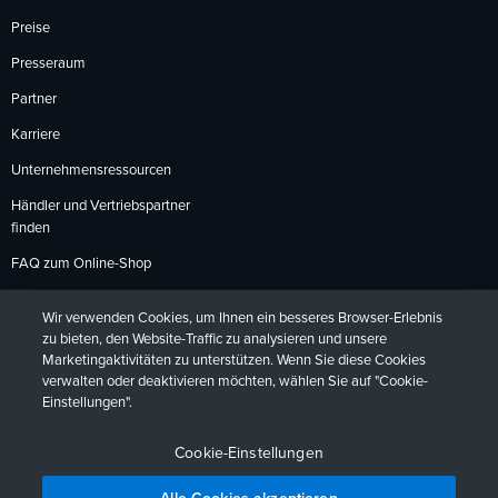
Preise
Presseraum
Partner
Karriere
Unternehmensressourcen
Händler und Vertriebspartner
finden
FAQ zum Online-Shop
Zahlungsmethoden
Wir verwenden Cookies, um Ihnen ein besseres Browser-Erlebnis
Rückgabebedingungen
zu bieten, den Website-Traffic zu analysieren und unsere
Marketingaktivitäten zu unterstützen. Wenn Sie diese Cookies
verwalten oder deaktivieren möchten, wählen Sie auf "Cookie-
Einstellungen".
Datenschutzrichtlinien
Barrierefreiheit
Kontakt
English
Deutsch
Français
Español
日本語
Português
Cookie-Einstellungen