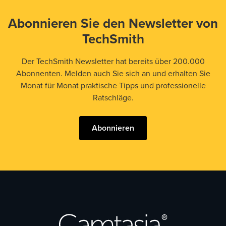
Abonnieren Sie den Newsletter von
TechSmith
Der TechSmith Newsletter hat bereits über 200.000
Abonnenten. Melden auch Sie sich an und erhalten Sie
Monat für Monat praktische Tipps und professionelle
Ratschläge.
Abonnieren