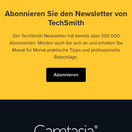
Abonnieren Sie den Newsletter von
TechSmith
Der TechSmith Newsletter hat bereits über 200.000
Abonnenten. Melden auch Sie sich an und erhalten Sie
Monat für Monat praktische Tipps und professionelle
Ratschläge.
Abonnieren