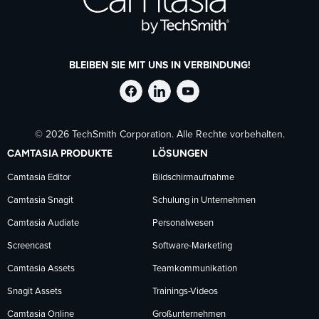
BLEIBEN SIE MIT UNS IN VERBINDUNG!
TechSmith
TechSmith
TechSmith
© 2026 TechSmith Corporation. Alle Rechte vorbehalten.
auf
auf
auf
CAMTASIA PRODUKTE
LÖSUNGEN
Facebook
LinkedIn
YouTube
Camtasia Editor
Bildschirmaufnahme
Camtasia Snagit
Schulung in Unternehmen
folgen
folgen
folgen
Camtasia Audiate
Personalwesen
Screencast
Software-Marketing
Camtasia Assets
Teamkommunikation
Snagit Assets
Trainings-Videos
Camtasia Online
Großunternehmen