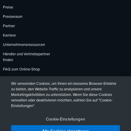
Preise
Presseraum
Partner
Karriere
Unternehmensressourcen
Händler und Vertriebspartner
finden
FAQ zum Online-Shop
Zahlungsmethoden
Wir verwenden Cookies, um Ihnen ein besseres Browser-Erlebnis
Rückgabebedingungen
zu bieten, den Website-Traffic zu analysieren und unsere
Marketingaktivitäten zu unterstützen. Wenn Sie diese Cookies
verwalten oder deaktivieren möchten, wählen Sie auf "Cookie-
Einstellungen".
Datenschutzrichtlinien
Barrierefreiheit
Kontakt
English
Deutsch
Français
Español
日本語
Português
Cookie-Einstellungen