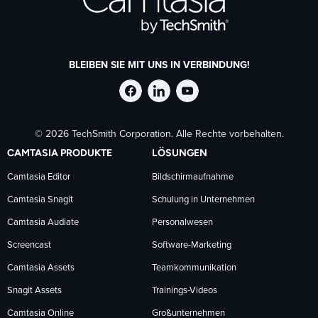
BLEIBEN SIE MIT UNS IN VERBINDUNG!
TechSmith
TechSmith
TechSmith
© 2026 TechSmith Corporation. Alle Rechte vorbehalten.
auf
auf
auf
CAMTASIA PRODUKTE
LÖSUNGEN
Facebook
LinkedIn
YouTube
Camtasia Editor
Bildschirmaufnahme
Camtasia Snagit
Schulung in Unternehmen
folgen
folgen
folgen
Camtasia Audiate
Personalwesen
Screencast
Software-Marketing
Camtasia Assets
Teamkommunikation
Snagit Assets
Trainings-Videos
Camtasia Online
Großunternehmen