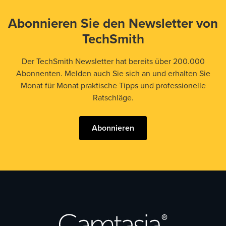
Abonnieren Sie den Newsletter von
TechSmith
Der TechSmith Newsletter hat bereits über 200.000
Abonnenten. Melden auch Sie sich an und erhalten Sie
Monat für Monat praktische Tipps und professionelle
Ratschläge.
Abonnieren