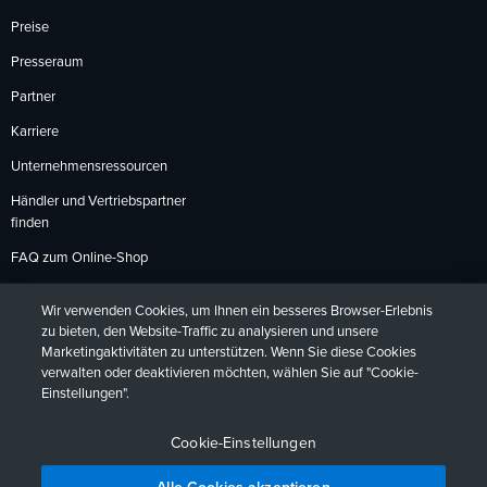
Preise
Presseraum
Partner
Karriere
Unternehmensressourcen
Händler und Vertriebspartner
finden
FAQ zum Online-Shop
Zahlungsmethoden
Wir verwenden Cookies, um Ihnen ein besseres Browser-Erlebnis
Rückgabebedingungen
zu bieten, den Website-Traffic zu analysieren und unsere
Marketingaktivitäten zu unterstützen. Wenn Sie diese Cookies
verwalten oder deaktivieren möchten, wählen Sie auf "Cookie-
Einstellungen".
Datenschutzrichtlinien
Barrierefreiheit
Kontakt
English
Deutsch
Français
Español
日本語
Português
Cookie-Einstellungen