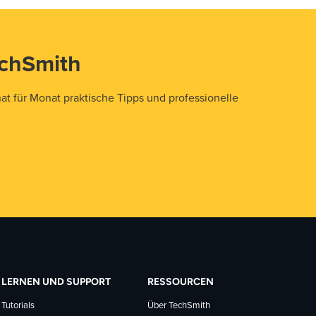
echSmith
t für Monat praktische Tipps und professionelle
LERNEN UND SUPPORT
RESSOURCEN
Tutorials
Über TechSmith