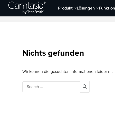
Direkt
Produkt
Lösungen
Funktio
zum
Neueste Artikel
Screen Capture und Auf
Inhalt
Nichts gefunden
Wir können die gesuchten Informationen leider nich
Search
for: