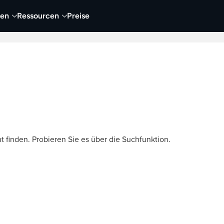
nen
Ressourcen
Preise
nehmen
Video
Visueller Content
Business
t finden. Probieren Sie es über die Suchfunktion.