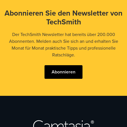
Abonnieren Sie den Newsletter von
TechSmith
Der TechSmith Newsletter hat bereits über 200.000
Abonnenten. Melden auch Sie sich an und erhalten Sie
Monat für Monat praktische Tipps und professionelle
Ratschläge.
Abonnieren