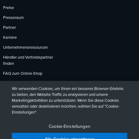
Preise
Presseraum
Partner
Karriere
Unternehmensressourcen
Händler und Vertriebspartner
finden
FAQ zum Online-Shop
Zahlungsmethoden
Wir verwenden Cookies, um Ihnen ein besseres Browser-Erlebnis
Rückgabebedingungen
zu bieten, den Website-Traffic zu analysieren und unsere
Marketingaktivitäten zu unterstützen. Wenn Sie diese Cookies
verwalten oder deaktivieren möchten, wählen Sie auf "Cookie-
Einstellungen".
Datenschutzrichtlinien
Barrierefreiheit
Kontakt
English
Deutsch
Français
Español
日本語
Português
Cookie-Einstellungen