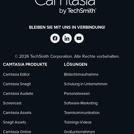
BLEIBEN SIE MIT UNS IN VERBINDUNG!
TechSmith
TechSmith
TechSmith
© 2026 TechSmith Corporation. Alle Rechte vorbehalten.
auf
auf
auf
CAMTASIA PRODUKTE
LÖSUNGEN
Facebook
LinkedIn
YouTube
Camtasia Editor
Bildschirmaufnahme
Camtasia Snagit
Schulung in Unternehmen
folgen
folgen
folgen
Camtasia Audiate
Personalwesen
Screencast
Software-Marketing
Camtasia Assets
Teamkommunikation
Snagit Assets
Trainings-Videos
Camtasia Online
Großunternehmen