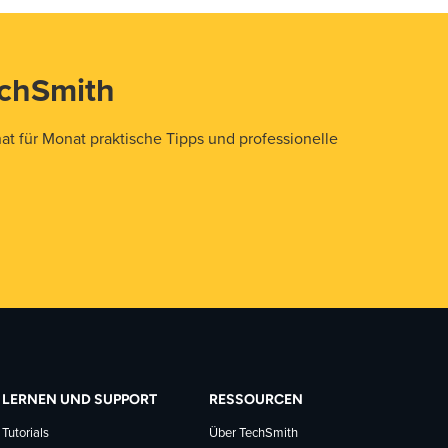
echSmith
t für Monat praktische Tipps und professionelle
LERNEN UND SUPPORT
RESSOURCEN
Tutorials
Über TechSmith