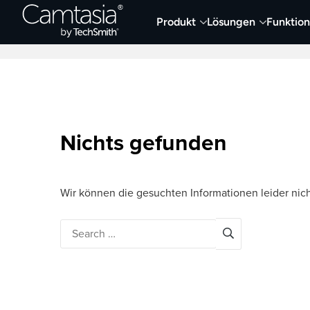
Direkt
Produkt
Lösungen
Funktio
zum
Neueste Artikel
Screen Capture und Auf
Inhalt
Nichts gefunden
Wir können die gesuchten Informationen leider nich
Search
for: