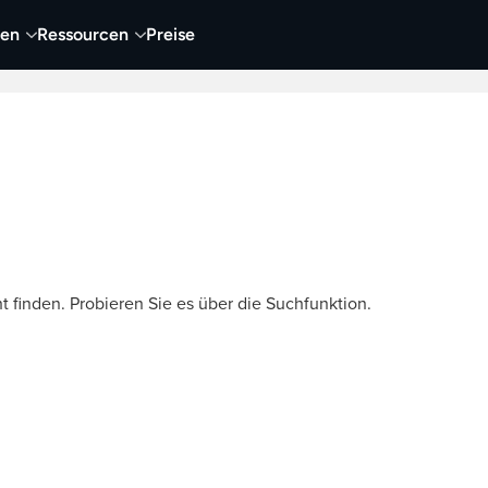
nen
Ressourcen
Preise
nehmen
Video
Visueller Content
Business
t finden. Probieren Sie es über die Suchfunktion.