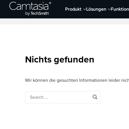
Direkt
Produkt
Lösungen
Funktio
zum
Neueste Artikel
Screen Capture und Auf
Inhalt
Nichts gefunden
Wir können die gesuchten Informationen leider nich
Search
for: