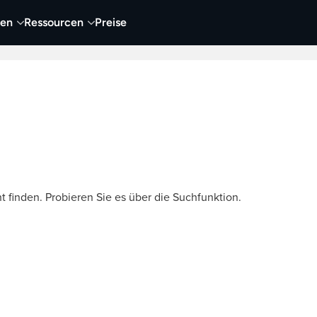
nen
Ressourcen
Preise
nehmen
Video
Visueller Content
Business
t finden. Probieren Sie es über die Suchfunktion.