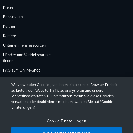
Preise
Presseraum
Partner
Karriere
Unternehmensressourcen
Händler und Vertriebspartner
finden
FAQ zum Online-Shop
Zahlungsmethoden
Wir verwenden Cookies, um Ihnen ein besseres Browser-Erlebnis
Rückgabebedingungen
zu bieten, den Website-Traffic zu analysieren und unsere
Marketingaktivitäten zu unterstützen. Wenn Sie diese Cookies
verwalten oder deaktivieren möchten, wählen Sie auf "Cookie-
Einstellungen".
Datenschutzrichtlinien
Barrierefreiheit
Kontakt
English
Deutsch
Français
Español
日本語
Português
Cookie-Einstellungen