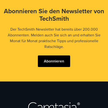
Abonnieren Sie den Newsletter von
TechSmith
Der TechSmith Newsletter hat bereits über 200.000
Abonnenten. Melden auch Sie sich an und erhalten Sie
Monat für Monat praktische Tipps und professionelle
Ratschläge.
Abonnieren