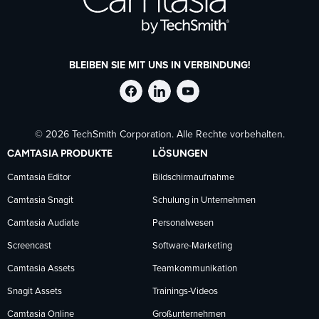
BLEIBEN SIE MIT UNS IN VERBINDUNG!
TechSmith
TechSmith
TechSmith
© 2026 TechSmith Corporation. Alle Rechte vorbehalten.
auf
auf
auf
CAMTASIA PRODUKTE
LÖSUNGEN
Facebook
LinkedIn
YouTube
Camtasia Editor
Bildschirmaufnahme
Camtasia Snagit
Schulung in Unternehmen
folgen
folgen
folgen
Camtasia Audiate
Personalwesen
Screencast
Software-Marketing
Camtasia Assets
Teamkommunikation
Snagit Assets
Trainings-Videos
Camtasia Online
Großunternehmen