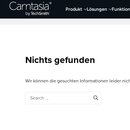
Direkt
Produkt
Lösungen
Funktio
zum
Neueste Artikel
Screen Capture und Auf
Inhalt
Nichts gefunden
Wir können die gesuchten Informationen leider nich
Search
for: