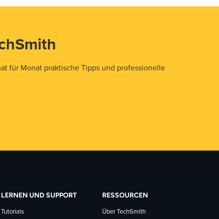
echSmith
t für Monat praktische Tipps und professionelle
LERNEN UND SUPPORT
RESSOURCEN
Tutorials
Über TechSmith