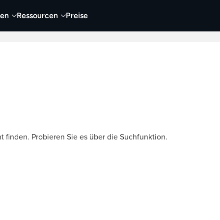
nen
Ressourcen
Preise
nehmen
Video
Visueller Content
Business
t finden. Probieren Sie es über die Suchfunktion.