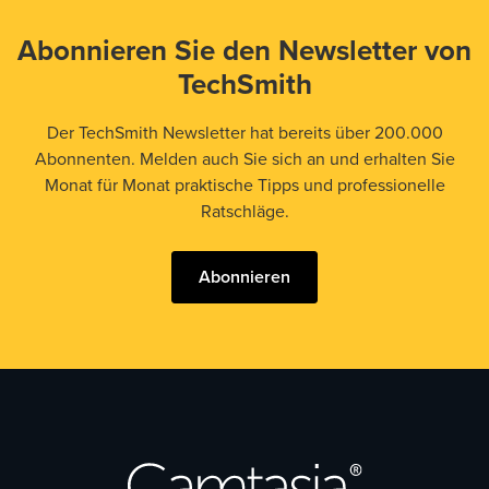
Abonnieren Sie den Newsletter von
TechSmith
Der TechSmith Newsletter hat bereits über 200.000
Abonnenten. Melden auch Sie sich an und erhalten Sie
Monat für Monat praktische Tipps und professionelle
Ratschläge.
Abonnieren