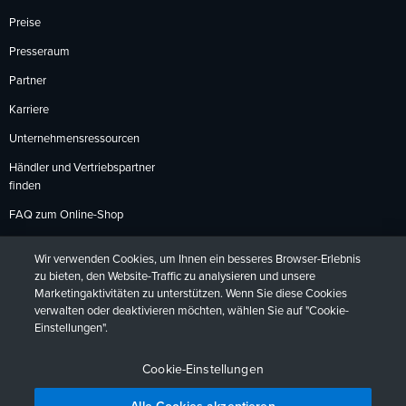
Preise
Presseraum
Partner
Karriere
Unternehmensressourcen
Händler und Vertriebspartner
finden
FAQ zum Online-Shop
Zahlungsmethoden
Wir verwenden Cookies, um Ihnen ein besseres Browser-Erlebnis
Rückgabebedingungen
zu bieten, den Website-Traffic zu analysieren und unsere
Marketingaktivitäten zu unterstützen. Wenn Sie diese Cookies
verwalten oder deaktivieren möchten, wählen Sie auf "Cookie-
Einstellungen".
Datenschutzrichtlinien
Barrierefreiheit
Kontakt
English
Deutsch
Français
Español
日本語
Português
Cookie-Einstellungen