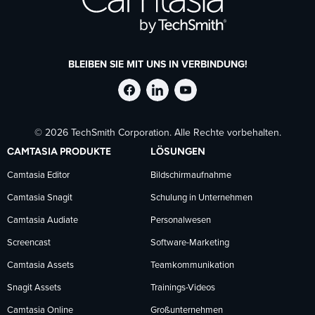
BLEIBEN SIE MIT UNS IN VERBINDUNG!
TechSmith
TechSmith
TechSmith
© 2026 TechSmith Corporation. Alle Rechte vorbehalten.
auf
auf
auf
CAMTASIA PRODUKTE
LÖSUNGEN
Facebook
LinkedIn
YouTube
Camtasia Editor
Bildschirmaufnahme
Camtasia Snagit
Schulung in Unternehmen
folgen
folgen
folgen
Camtasia Audiate
Personalwesen
Screencast
Software-Marketing
Camtasia Assets
Teamkommunikation
Snagit Assets
Trainings-Videos
Camtasia Online
Großunternehmen