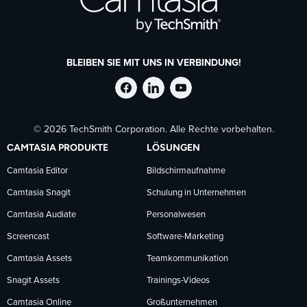
BLEIBEN SIE MIT UNS IN VERBINDUNG!
TechSmith
TechSmith
TechSmith
© 2026 TechSmith Corporation. Alle Rechte vorbehalten.
auf
auf
auf
CAMTASIA PRODUKTE
LÖSUNGEN
Facebook
LinkedIn
YouTube
Camtasia Editor
Bildschirmaufnahme
Camtasia Snagit
Schulung in Unternehmen
folgen
folgen
folgen
Camtasia Audiate
Personalwesen
Screencast
Software-Marketing
Camtasia Assets
Teamkommunikation
Snagit Assets
Trainings-Videos
Camtasia Online
Großunternehmen