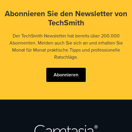
Abonnieren Sie den Newsletter von
TechSmith
Der TechSmith Newsletter hat bereits über 200.000
Abonnenten. Melden auch Sie sich an und erhalten Sie
Monat für Monat praktische Tipps und professionelle
Ratschläge.
Abonnieren