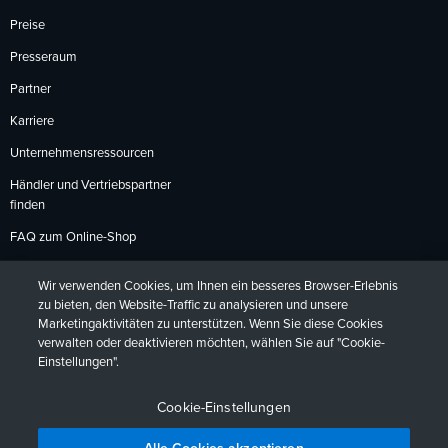
Preise
Presseraum
Partner
Karriere
Unternehmensressourcen
Händler und Vertriebspartner
finden
FAQ zum Online-Shop
Zahlungsmethoden
Wir verwenden Cookies, um Ihnen ein besseres Browser-Erlebnis
Rückgabebedingungen
zu bieten, den Website-Traffic zu analysieren und unsere
Marketingaktivitäten zu unterstützen. Wenn Sie diese Cookies
verwalten oder deaktivieren möchten, wählen Sie auf "Cookie-
Einstellungen".
Datenschutzrichtlinien
Barrierefreiheit
Kontakt
English
Deutsch
Français
Español
日本語
Português
Cookie-Einstellungen