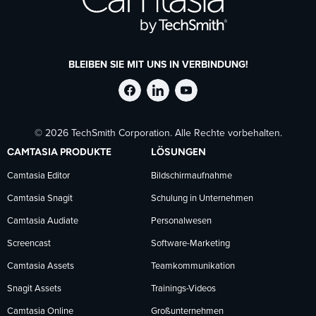
BLEIBEN SIE MIT UNS IN VERBINDUNG!
TechSmith
TechSmith
TechSmith
© 2026 TechSmith Corporation. Alle Rechte vorbehalten.
auf
auf
auf
CAMTASIA PRODUKTE
LÖSUNGEN
Facebook
LinkedIn
YouTube
Camtasia Editor
Bildschirmaufnahme
Camtasia Snagit
Schulung in Unternehmen
folgen
folgen
folgen
Camtasia Audiate
Personalwesen
Screencast
Software-Marketing
Camtasia Assets
Teamkommunikation
Snagit Assets
Trainings-Videos
Camtasia Online
Großunternehmen