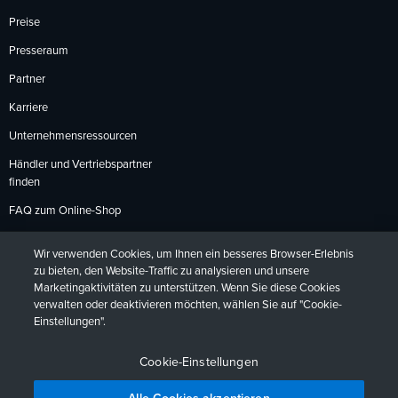
Preise
Presseraum
Partner
Karriere
Unternehmensressourcen
Händler und Vertriebspartner
finden
FAQ zum Online-Shop
Zahlungsmethoden
Wir verwenden Cookies, um Ihnen ein besseres Browser-Erlebnis
Rückgabebedingungen
zu bieten, den Website-Traffic zu analysieren und unsere
Marketingaktivitäten zu unterstützen. Wenn Sie diese Cookies
verwalten oder deaktivieren möchten, wählen Sie auf "Cookie-
Einstellungen".
Datenschutzrichtlinien
Barrierefreiheit
Kontakt
English
Deutsch
Français
Español
日本語
Português
Cookie-Einstellungen