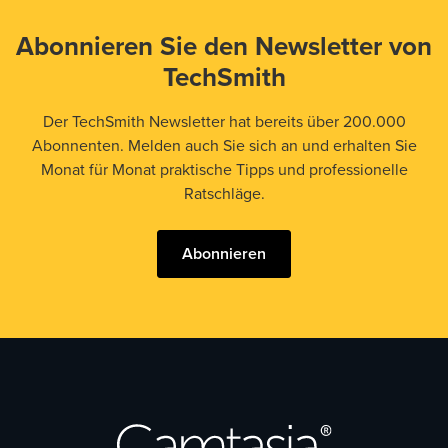
Abonnieren Sie den Newsletter von
TechSmith
Der TechSmith Newsletter hat bereits über 200.000
Abonnenten. Melden auch Sie sich an und erhalten Sie
Monat für Monat praktische Tipps und professionelle
Ratschläge.
Abonnieren