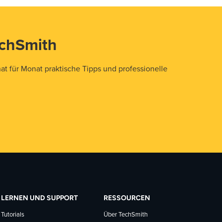
echSmith
t für Monat praktische Tipps und professionelle
LERNEN UND SUPPORT
RESSOURCEN
Tutorials
Über TechSmith