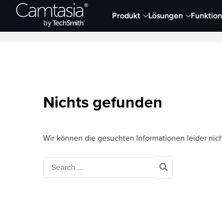
Direkt
Produkt
Lösungen
Funktio
zum
Neueste Artikel
Screen Capture und Auf
Inhalt
Nichts gefunden
Wir können die gesuchten Informationen leider nich
Search
for: