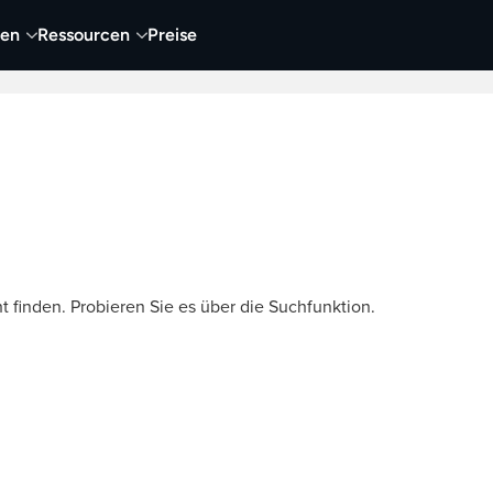
nen
Ressourcen
Preise
nehmen
Video
Visueller Content
Business
t finden. Probieren Sie es über die Suchfunktion.