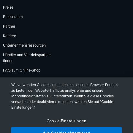
Preise
Presseraum
Partner
Karriere
Unternehmensressourcen
Händler und Vertriebspartner
finden
FAQ zum Online-Shop
Zahlungsmethoden
Wir verwenden Cookies, um Ihnen ein besseres Browser-Erlebnis
Rückgabebedingungen
zu bieten, den Website-Traffic zu analysieren und unsere
Marketingaktivitäten zu unterstützen. Wenn Sie diese Cookies
verwalten oder deaktivieren möchten, wählen Sie auf "Cookie-
Einstellungen".
Datenschutzrichtlinien
Barrierefreiheit
Kontakt
English
Deutsch
Français
Español
日本語
Português
Cookie-Einstellungen