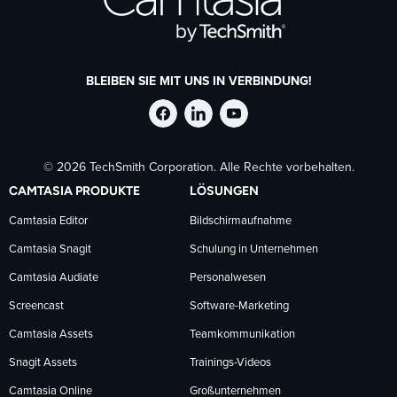
BLEIBEN SIE MIT UNS IN VERBINDUNG!
TechSmith
TechSmith
TechSmith
© 2026 TechSmith Corporation. Alle Rechte vorbehalten.
auf
auf
auf
CAMTASIA PRODUKTE
LÖSUNGEN
Facebook
LinkedIn
YouTube
Camtasia Editor
Bildschirmaufnahme
Camtasia Snagit
Schulung in Unternehmen
folgen
folgen
folgen
Camtasia Audiate
Personalwesen
Screencast
Software-Marketing
Camtasia Assets
Teamkommunikation
Snagit Assets
Trainings-Videos
Camtasia Online
Großunternehmen